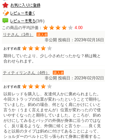
(3件)
この商品の平均評価：
4.00
リナさん（1件）
購入者
非公開
投稿日：2023年02月16日
おすすめ度
期待していたより、少し小さめだったかな？柄は靴と
合わせられます。
ティティリンさん（4件）
購入者
非公開
投稿日：2023年02月02日
おすすめ度
以前レッドを購入し、友達何人かに褒められました。
今回ストラップの位置が変わったということで期待し
ていました。斜めの場合、何となく肩にかけにくいと
言うか（うまく言えませんが）位置が変わったので使
いやすくなったと期待していました。ところが、斜め
がけにしてみるとバッグの外側が身体に沿うのではな
く、反り返るような、外側に傾くと言うか……良く見
ると以前のタイプは斜めに付けてあることによって、
ショルダーのベルトに引っ張られて身体に密着するこ