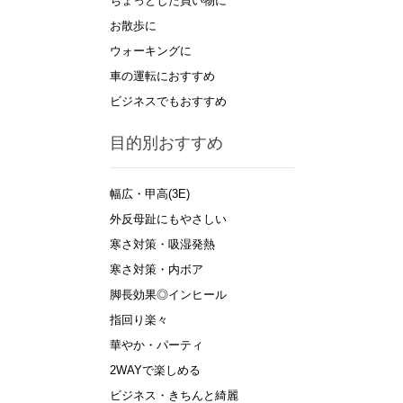
ちょっとした買い物に
お散歩に
ウォーキングに
車の運転におすすめ
ビジネスでもおすすめ
目的別おすすめ
幅広・甲高(3E)
外反母趾にもやさしい
寒さ対策・吸湿発熱
寒さ対策・内ボア
脚長効果◎インヒール
指回り楽々
華やか・パーティ
2WAYで楽しめる
ビジネス・きちんと綺麗