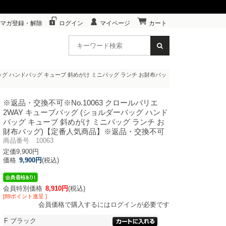
マガ登録・解除
ログイン
マイページ
カート
ーバッグ ハンドバッグ キューブ 斜めがけ ミニバッグ ランチ お財布バッ
※返品・交換不可※
No.10063 クロールバリエ
2WAY キューブバッグ (ショルダーバッグ ハンド
バッグ キューブ 斜めがけ ミニバッグ ランチ お
財布バッグ)【定番人気商品】※返品・交換不可
商品番号 10063
定価9,900円
価格
9,900円
(税込)
会員特別価格
8,910円
(税込)
[89ポイント進呈 ]
会員価格で購入するにはログインが必要です
F
ブラック