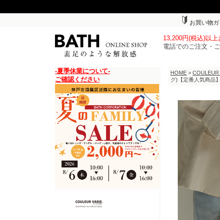
お買い物ガ
13,200円(税込)
電話でのご注文・
-夏季休業について-
HOME
>
COULEUR
ご確認ください
グ)【定番人気商品