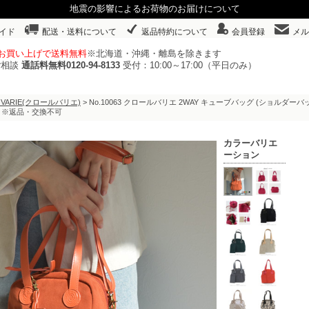
地震の影響によるお荷物のお届けについて
イド
配送・送料について
返品特約について
会員登録
メル
以上お買い上げで送料無料
※北海道・沖縄・離島を除きます
ご相談
通話料無料0120-94-8133
受付：10:00～17:00（平日のみ）
 VARIE(クロールバリエ)
> No.10063 クロールバリエ 2WAY キューブバッグ (ショルダ
】※返品・交換不可
カラーバリエ
ーション