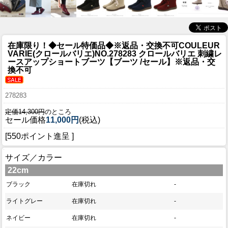
在庫限り！◆セール特価品◆※返品・交換不可
COULEUR
VARIE(クロールバリエ)NO.278283 クロールバリエ 刺繍レ
ースアップショートブーツ【ブーツ /セール】※返品・交
換不可
278283
定価14,300円
のところ
セール価格
11,000円
(税込)
[550ポイント進呈 ]
サイズ／カラー
22cm
ブラック
在庫切れ
-
ライトグレー
在庫切れ
-
ネイビー
在庫切れ
-