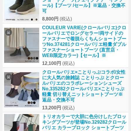
ール)【ブーツ /セール】※返品・交換不
可
8,800円
(税込)
COULEUR VARIE(クロールバリエ)クロ
ールバリエでロングセラー!両サイドの
ファスナーで着脱らくちんショートブー
ツNo.374281クロールバリエ軽量ダブル
ファスナーショートブーツ (直営店・
WEB限定カラー)【セール】※
12,100円
(税込)
クロールバリエ×ことりっぷコラボ/女性
に大人気の旅雑誌 ことりっぷ とクロー
ルバリエのコラボレーションシューズ
No,335282クロールバリエ×ことりっぷ
軽量 切り替えニットショートブーツ※
返品・交換不可
13,200円
(税込)
トリオカラーで大胆に色分けしたブロッ
キングブーツが登場No.329282クロール
バリエ カラーブロック ショートブーツ