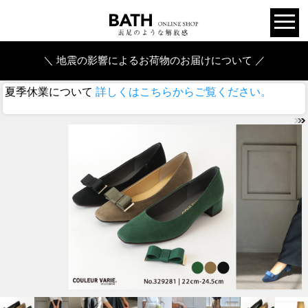
＼ 地震の影響によるお荷物のお届けについて ／
夏季休業について
詳しくはこちらからご覧ください。