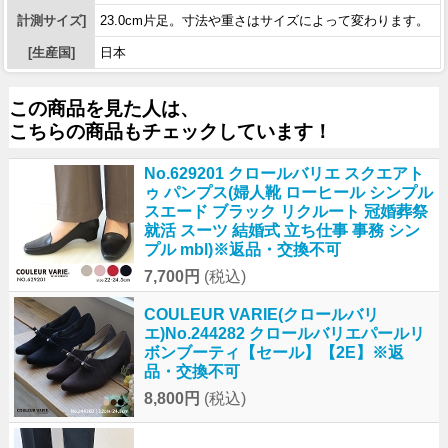
計測サイズ]
23.0cm片足。寸法や重さはサイズによって変わります。
[生産国]
日本
この商品を見た人は、
こちらの商品もチェックしています！
No.629201 クロールバリエ スクエアト
ゥ パンプス(婦人靴 ローヒール シンプル
スエード ブラック リクルート 冠婚葬祭
就活 スーツ 結婚式 立ち仕事 事務 シン
プル mbl)※返品・交換不可
7,700円
(税込)
COULEUR VARIE(クロールバリ
エ)No.244282 クロールバリエパールリ
ボンブーティ【セール】【2E】※返
品・交換不可
8,800円
(税込)