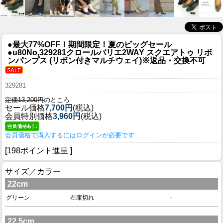
●最大77%OFF！期間限定！夏のビッグセール
●u80
No,329281クロールバリエ2WAY スクエアトゥ リボ
ンパンプス (リボン付きマルチウェイ)※返品・交換不可
329281
定価13,200円
のところ
セール価格
7,700円
(税込)
会員特別価格
3,960円
(税込)
会員価格で購入するにはログインが必要です
[198ポイント進呈 ]
サイズ／カラー
22cm
グリーン
在庫切れ
-
22.5cm