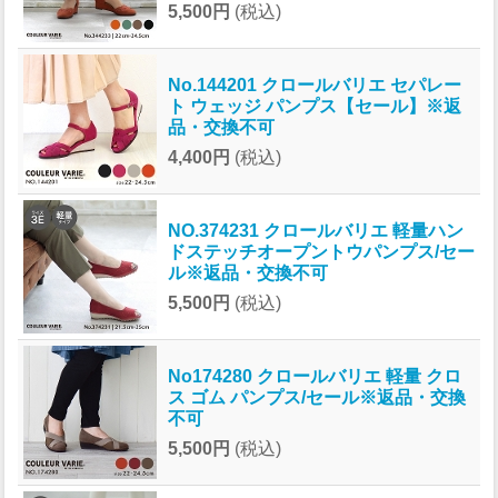
5,500円
(税込)
No.144201 クロールバリエ セパレー
ト ウェッジ パンプス【セール】※返
品・交換不可
4,400円
(税込)
NO.374231 クロールバリエ 軽量ハン
ドステッチオープントウパンプス/セー
ル※返品・交換不可
5,500円
(税込)
No174280 クロールバリエ 軽量 クロ
ス ゴム パンプス/セール※返品・交換
不可
5,500円
(税込)