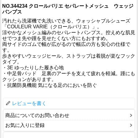
NO.344234 クロールバリエ セパレートメッシュ ウェッジ
パンプス
汚れたら洗濯機で丸洗いできる、ウォッシャブルシューズ
「COULEUR VARIE（クロールバリエ）」。
涼やかなメッシュ編みのセパレートパンプス。控えめな肌見
せでつま先や踵を見せたくない方にもおすすめ。
両サイドのゴムで幅が広がるので幅広の方も安心の仕様で
す。
歩きやすいウェッジヒール、ストラップは着脱が楽なフック
タイプ。
・3E ゆったりした履き心地
・中足骨パッド 足裏のアーチを支えて疲れを軽減。踵にも
クッションがあります。
・抗菌防臭機能 気になる足のにおいを防ぐ
レビューを書く
商品についてのお問い合わせ
お気に入りに登録