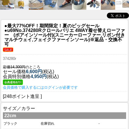
●最大77%OFF！期間限定！夏のビッグセール
●u69
No.374280Rクロールバリエ 4WAY着せ替えローファ
ー (ボアインソール付)(スニーカーローファー,リボン付き
マルチウェイ,フェイクファーインソール)※返品・交換不
可
374280r
定価14,300円
のところ
セール価格
6,600円
(税込)
会員特別価格
4,950円
(税込)
会員価格で購入するにはログインが必要です
[248ポイント進呈 ]
サイズ／カラー
22cm
ブラック
在庫切れ
-