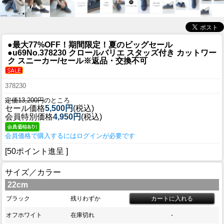
●最大77%OFF！期間限定！夏のビッグセール
●u69
No.378230 クロールバリエ スタッズ付き カットワー
ク スニーカー/セール※返品・交換不可
378230
定価13,200円
のところ
セール価格
5,500円
(税込)
会員特別価格
4,950円
(税込)
会員価格で購入するにはログインが必要です
[50ポイント進呈 ]
サイズ／カラー
22cm
ブラック
残りわずか
オフホワイト
在庫切れ
-