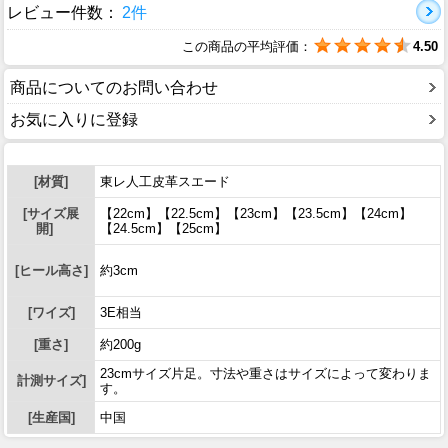
レビュー件数：
2件
この商品の平均評価：
4.50
商品についてのお問い合わせ
お気に入りに登録
[材質]
東レ人工皮革スエード
[サイズ展
【22cm】【22.5cm】【23cm】【23.5cm】【24cm】
開]
【24.5cm】【25cm】
[ヒール高さ]
約3cm
[ワイズ]
3E相当
[重さ]
約200g
23cmサイズ片足。寸法や重さはサイズによって変わりま
計測サイズ]
す。
[生産国]
中国