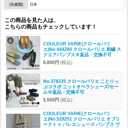
[生産国]
日本
この商品を見た人は、
こちらの商品もチェックしています！
COULEUR VARIE(クロールバリ
エ)No.444280 クロールバリエ 刺繍 ス
クエアパンプス※返品・交換不可
8,800円
(税込)
No.378235 クロールバリエ ことりっ
ぷコラボ ニットオペラシューズ/セー
ル※返品・交換不可
5,500円
(税込)
COULEUR VARIE(クロールバリ
エ)No.529251 クロールバリエ オブリ
ークトゥ バレエシューズ パンプス ヴ