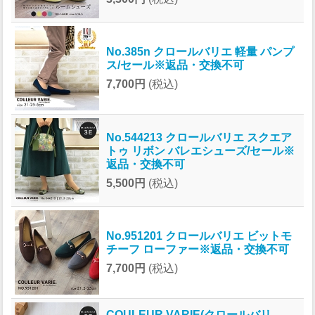
No.385n クロールバリエ 軽量 パンプ
ス/セール※返品・交換不可
7,700円
(税込)
No.544213 クロールバリエ スクエア
トゥ リボン バレエシューズ/セール※
返品・交換不可
5,500円
(税込)
No.951201 クロールバリエ ビットモ
チーフ ローファー※返品・交換不可
7,700円
(税込)
COULEUR VARIE(クロールバリ