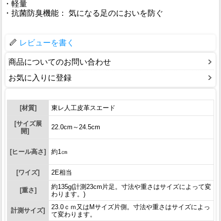
・軽量
・抗菌防臭機能： 気になる足のにおいを防ぐ
レビューを書く
商品についてのお問い合わせ
お気に入りに登録
[材質]
東レ人工皮革スエード
[サイズ展
22.0cm～24.5cm
開]
[ヒール高さ]
約1㎝
[ワイズ]
2E相当
約135g(計測23cm片足。寸法や重さはサイズによって変
[重さ]
わります。)
23.0ｃｍ又はMサイズ片側。寸法や重さはサイズによっ
計測サイズ]
て変わります。