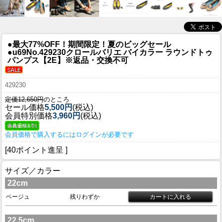
●最大77%OFF！期間限定！夏のビッグセール
●u69
No.429230クロールバリエ バイカラー ラウンドトゥ
パンプス【2E】※返品・交換不可
429230
定価12,650円
のところ
セール価格
5,500円
(税込)
会員特別価格
3,960円
(税込)
会員価格で購入するにはログインが必要です
[40ポイント進呈 ]
サイズ／カラー
22cm
ベージュ
残りわずか
22.5cm