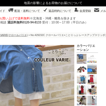
地震の影響によるお荷物のお届けについて
イド
配送・送料について
返品特約について
会員登録
メル
以上お買い上げで送料無料
※北海道・沖縄・離島を除きます
ご相談
通話料無料0120-94-8133
受付：10:00～17:00（平日のみ）
 VARIE(クロールバリエ)
> No.429232C クロールバリエ×ことりっぷ レースアップスリ
カラーバリエ
ーション