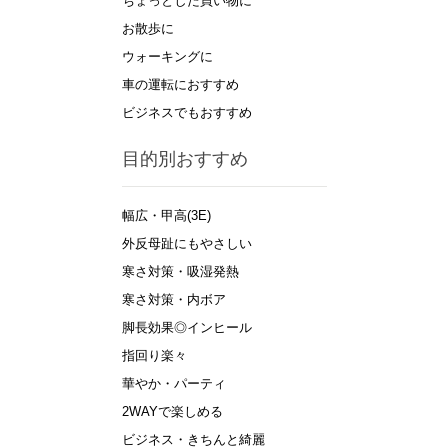
ちょっとした買い物に
お散歩に
ウォーキングに
車の運転におすすめ
ビジネスでもおすすめ
目的別おすすめ
幅広・甲高(3E)
外反母趾にもやさしい
寒さ対策・吸湿発熱
寒さ対策・内ボア
脚長効果◎インヒール
指回り楽々
華やか・パーティ
2WAYで楽しめる
ビジネス・きちんと綺麗