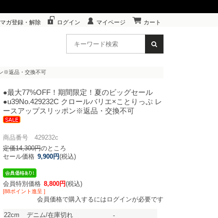
マガ登録・解除
ログイン
マイページ
カート
ッポン※返品・交換不可
●最大77%OFF！期間限定！夏のビッグセール
●u39
No.429232C クロールバリエ×ことりっぷ レ
ースアップスリッポン※返品・交換不可
商品番号 429232c
定価14,300円
のところ
セール価格
9,900円
(税込)
会員特別価格
8,800円
(税込)
[88ポイント進呈 ]
会員価格で購入するにはログインが必要です
22cm
デニム/在庫切れ
-