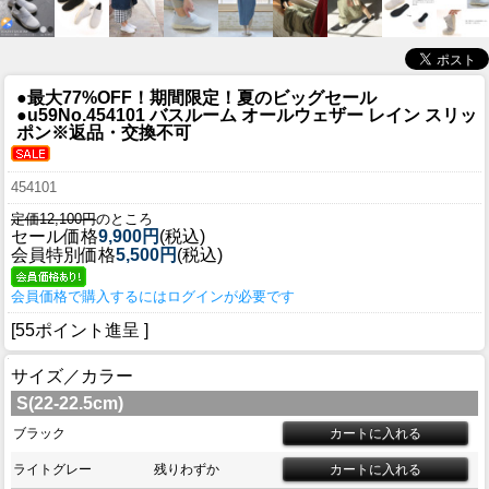
●最大77%OFF！期間限定！夏のビッグセール
●u59
No.454101 バスルーム オールウェザー レイン スリッ
ポン※返品・交換不可
454101
定価12,100円
のところ
セール価格
9,900円
(税込)
会員特別価格
5,500円
(税込)
会員価格で購入するにはログインが必要です
[55ポイント進呈 ]
サイズ／カラー
S(22-22.5cm)
ブラック
ライトグレー
残りわずか