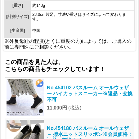
[重さ]
約140g
23.0cm片足。寸法や重さはサイズによって変わりま
[計測サイズ]
す。
[生産国]
中国
※外反母趾の程度(とくに重度の方)によっては、ご購入の
前に専門医にご相談ください。
この商品を見た人は、
こちらの商品もチェックしています！
No.454102 バスルーム オールウェザ
ー ハイカットスニーカー※返品・交換
不可
11,000円
(税込)
No.454180 バスルーム オールウェザ
－ 撥水ニットスリッポン※会員価格：