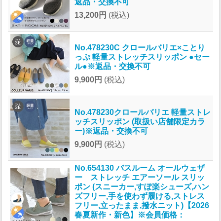
返品・交換不可
13,200円
(税込)
No.478230C クロールバリエ×ことり
っぷ 軽量ストレッチスリッポン ●セー
ル●※返品・交換不可
9,900円
(税込)
No.478230クロールバリエ 軽量ストレ
ッチスリッポン (取扱い店舗限定カラ
ー)※返品・交換不可
9,900円
(税込)
No.654130 バスルーム オールウェザ
ー ストレッチ エアーソール スリッ
ポン (スニーカー,すぽ楽シューズ,ハン
ズフリー,手を使わず履ける,ストレス
フリー,立ったまま,撥水ニット)【2026
春夏新作・新色】※会員価格：