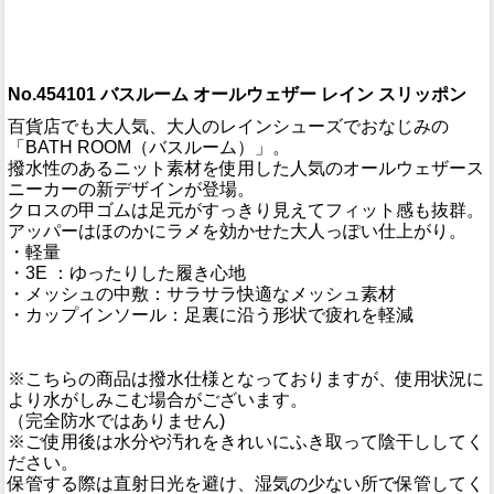
No.454101 バスルーム オールウェザー レイン スリッポン
百貨店でも大人気、大人のレインシューズでおなじみの
「BATH ROOM（バスルーム）」。
撥水性のあるニット素材を使用した人気のオールウェザース
ニーカーの新デザインが登場。
クロスの甲ゴムは足元がすっきり見えてフィット感も抜群。
アッパーはほのかにラメを効かせた大人っぽい仕上がり。
・軽量
・3E ：ゆったりした履き心地
・メッシュの中敷：サラサラ快適なメッシュ素材
・カップインソール：足裏に沿う形状で疲れを軽減
※こちらの商品は撥水仕様となっておりますが、使用状況に
より水がしみこむ場合がございます。
（完全防水ではありません)
※ご使用後は水分や汚れをきれいにふき取って陰干ししてく
ださい。
保管する際は直射日光を避け、湿気の少ない所で保管してく