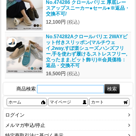
No.474286 クロールバリエ 厚底レー
スアップスニーカー●セール●※返品・
交換不可/
12,100円
(税込)
No.574282Aクロールバリエ 2WAYビ
ット付きスリッポン(マルチウェ
イ,2way,すぽ楽シューズ,ハンズフリ
ー,手を使わず履ける,ストレスフリー,
立ったまま,ビット飾り)※会員価格：
返品・交換不可
16,500円
(税込)
商品検索
ホーム
マイページ
カート
ログイン
メルマガ申込/停止
特定商取引法に基づく表示