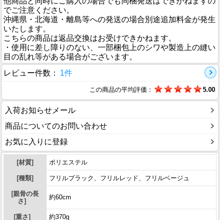
他商品と同時にご購入の場合でも同梱発送はできかねますの
でご注意ください。
沖縄県・北海道・離島等への発送の場合別途追加料金が発生
いたします。
こちらの商品は返品交換はお受けできかねます。
・使用に差し障りのない、一部梱包上のシワや製造上の縫い
目の乱れ等がある場合がございます。
レビュー件数：
1件
この商品の平均評価：
5.00
入荷お知らせメール
商品についてのお問い合わせ
お気に入りに登録
[材質]
ポリエステル
[種類]
フリルブラック、フリルレッド、フリルベージュ
[親骨の長
約60cm
さ]
[重さ]
約370g