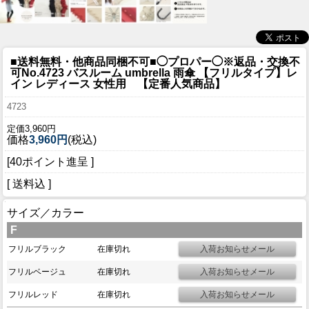
■送料無料・他商品同梱不可■◯プロパー◯
※返品・交換不
可No.4723 バスルーム umbrella 雨傘 【フリルタイプ】レ
イン レディース 女性用 【定番人気商品】
4723
定価3,960円
価格
3,960円
(税込)
[40ポイント進呈 ]
[ 送料込 ]
サイズ／カラー
F
フリルブラック
在庫切れ
フリルベージュ
在庫切れ
フリルレッド
在庫切れ