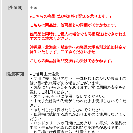
[生産国]
中国
●こちらの商品は送料無料で配送を承ります。●
こちらの商品は、他商品との同梱ができかねます。
他商品と同時にご購入の場合でも同梱発送はできかねま
すのでご注意ください。
沖縄県・北海道・離島等への発送の場合別途追加料金が
発生いたします。ご了承くださいませ。
こちらの商品は返品交換はお受けできかねます。
[注意事項]
●ご使用上の注意
・使用に差し障りのない、一部梱包上のシワや製造上の
縫い目の乱れ等がある場合がございます。
・製品にとがった部分があります。常に周囲の安全を確
認してご利用ください。
・ステッキがわりに使用しないでください。
・手元または骨の先端がこわれたまま使用しないでくだ
さい。
・振り回したり投げたりしないでください。
・強風時は破損する恐れがありますので使用しないでく
ださい。
・ハンドクリームや日焼け止めクリーム等が、本製品の
生地・手元等の色落ちの原因になる場合があります。
・お子様には保護者からご注意ください。