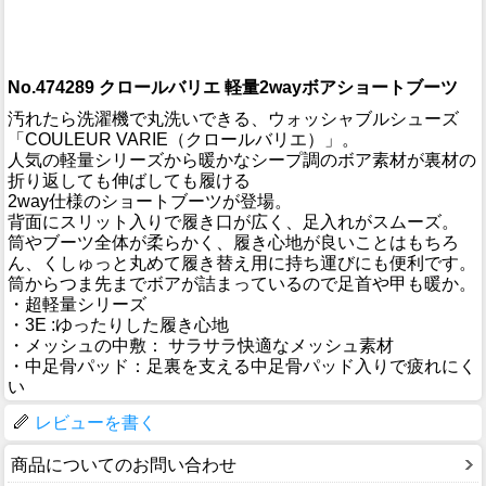
No.474289 クロールバリエ 軽量2wayボアショートブーツ
汚れたら洗濯機で丸洗いできる、ウォッシャブルシューズ
「COULEUR VARIE（クロールバリエ）」。
人気の軽量シリーズから暖かなシープ調のボア素材が裏材の
折り返しても伸ばしても履ける
2way仕様のショートブーツが登場。
背面にスリット入りで履き口が広く、足入れがスムーズ。
筒やブーツ全体が柔らかく、履き心地が良いことはもちろ
ん、くしゅっと丸めて履き替え用に持ち運びにも便利です。
筒からつま先までボアが詰まっているので足首や甲も暖か。
・超軽量シリーズ
・3E :ゆったりした履き心地
・メッシュの中敷： サラサラ快適なメッシュ素材
・中足骨パッド：足裏を支える中足骨パッド入りで疲れにく
い
レビューを書く
商品についてのお問い合わせ