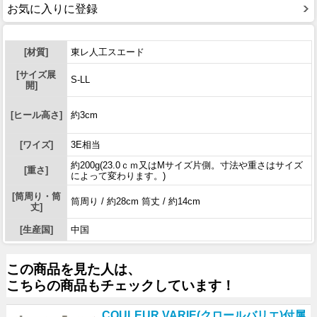
お気に入りに登録
[材質]
東レ人工スエード
[サイズ展
S-LL
開]
[ヒール高さ]
約3cm
[ワイズ]
3E相当
約200g(23.0ｃｍ又はMサイズ片側。寸法や重さはサイズ
[重さ]
によって変わります。)
[筒周り・筒
筒周り / 約28cm 筒丈 / 約14cm
丈]
[生産国]
中国
この商品を見た人は、
こちらの商品もチェックしています！
COULEUR VARIE(クロールバリエ)付属