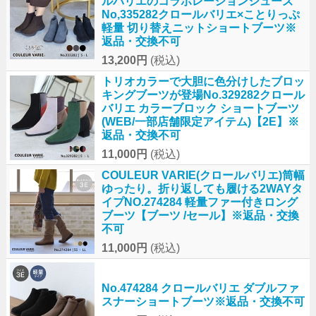
ルバリエのコラボレーションシューズ
No,335282クロールバリエ×ことりっぷ
軽量 切り替えニットショートブーツ※
返品・交換不可
13,200円
(税込)
トリオカラーで大胆に色分けしたブロッ
キングブーツが登場No.329282クロール
バリエ カラーブロック ショートブーツ
(WEB/一部店舗限定アイテム)【2E】※
返品・交換不可
11,000円
(税込)
COULEUR VARIE(クロールバリエ)筒幅
ゆったり。折り返しても履ける2WAYタ
イプNO.274284 軽量ファー付きロング
ブーツ【ブーツ /セール】※返品・交換
不可
11,000円
(税込)
No.474284 クロールバリエ ダブルファ
スナーショートブーツ※返品・交換不可