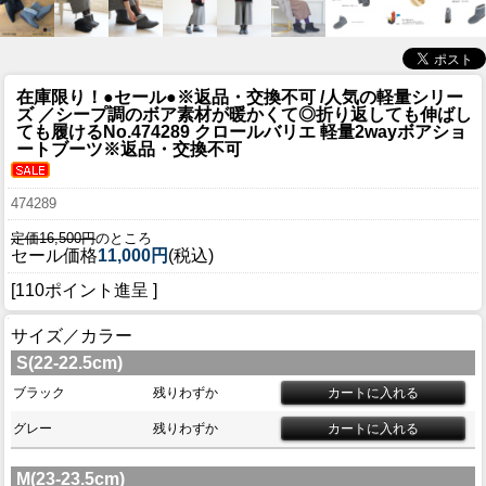
在庫限り！●セール●※返品・交換不可 /人気の軽量シリー
ズ ／シープ調のボア素材が暖かくて◎折り返しても伸ばし
ても履ける
No.474289 クロールバリエ 軽量2wayボアショ
ートブーツ※返品・交換不可
474289
定価16,500円
のところ
セール価格
11,000円
(税込)
[110ポイント進呈 ]
サイズ／カラー
S(22-22.5cm)
ブラック
残りわずか
グレー
残りわずか
M(23-23.5cm)