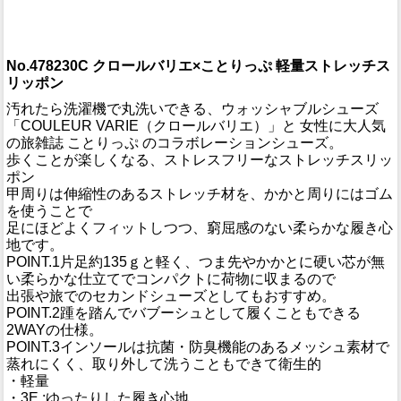
No.478230C クロールバリエ×ことりっぷ 軽量ストレッチス
リッポン
汚れたら洗濯機で丸洗いできる、ウォッシャブルシューズ
「COULEUR VARIE（クロールバリエ）」と 女性に大人気
の旅雑誌 ことりっぷ のコラボレーションシューズ。
歩くことが楽しくなる、ストレスフリーなストレッチスリッ
ポン
甲周りは伸縮性のあるストレッチ材を、かかと周りにはゴム
を使うことで
足にほどよくフィットしつつ、窮屈感のない柔らかな履き心
地です。
POINT.1片足約135ｇと軽く、つま先やかかとに硬い芯が無
い柔らかな仕立てでコンパクトに荷物に収まるので
出張や旅でのセカンドシューズとしてもおすすめ。
POINT.2踵を踏んでバブーシュとして履くこともできる
2WAYの仕様。
POINT.3インソールは抗菌・防臭機能のあるメッシュ素材で
蒸れにくく、取り外して洗うこともできて衛生的
・軽量
・3E :ゆったりした履き心地