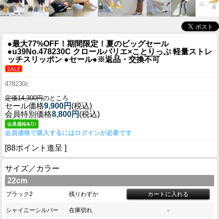
●最大77%OFF！期間限定！夏のビッグセール
●u39
No.478230C クロールバリエ×ことりっぷ 軽量ストレ
ッチスリッポン ●セール●※返品・交換不可
478230c
定価14,300円
のところ
セール価格
9,900円
(税込)
会員特別価格
8,800円
(税込)
会員価格で購入するにはログインが必要です
[88ポイント進呈 ]
サイズ／カラー
22cm
ブラック2
残りわずか
シャイニーシルバー
在庫切れ
-