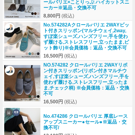
ールバリエ×ことりっぷ ハイカットスニ
ーカー※返品・交換不可
8,800円
(税込)
No.574282Aクロールバリエ 2WAYビッ
ト付きスリッポン(マルチウェイ,2way,
すぽ楽シューズ,ハンズフリー,手を使わ
ず履ける,ストレスフリー,立ったまま,ビ
ット飾り)※会員価格：返品・交換不可
16,500円
(税込)
NO.574282 クロールバリエ 2WAYリボ
ン付きスリッポン(リボン付きマルチウ
ェイ,すぽ楽シューズ,ハンズフリー,手を
使わず履ける,ストレスフリー,立ったま
ま,チェック柄) ※会員価格：返品・交換
不可
16,500円
(税込)
No.474286 クロールバリエ 厚底レース
アップスニーカー●セール●※返品・交
換不可/