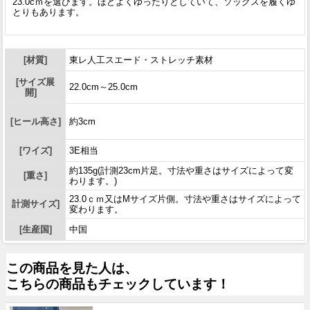
23.0cｍを選びます。ほどよくゆったりとしていて、ソックスを履くゆ
とりもあります。
[材質]
東レ人工スエード・ストレッチ素材
[サイズ展
22.0cm～25.0cm
開]
[ヒール高さ]
約3cm
[ワイズ]
3E相当
約135g(計測23cm片足。寸法や重さはサイズによって変
[重さ]
わります。)
23.0ｃｍ又はMサイズ片側。寸法や重さはサイズによって
計測サイズ]
変わります。
[生産国]
中国
この商品を見た人は、
こちらの商品もチェックしています！