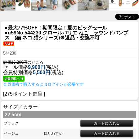
●最大77%OFF！期間限定！夏のビッグセール
●u59
No.544230 クロールバリエ ねこ ラウンドパンプ
ス (猫,ネコ,猫シリーズ)※返品・交換不可
544230
定価13,200円
のところ
セール価格
9,900円
(税込)
会員特別価格
5,500円
(税込)
会員価格で購入するにはログインが必要です
[275ポイント進呈 ]
サイズ／カラー
22.5cm
ブラック
ベージュ
残りわずか