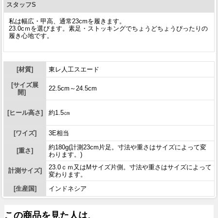
スタッフS
私は幅広・甲高、通常23cmを履きます。
23.0cｍを選びます。素足・ストッキングでちょうどちょうぴったりの
履き心地です。
[材質]
東レ人工スエード
[サイズ展
22.5cm～24.5cm
開]
[ヒール高さ]
約1.5㎝
[ワイズ]
3E相当
約180g(計測23cm片足。寸法や重さはサイズによって変
[重さ]
わります。)
23.0ｃｍ又はMサイズ片側。寸法や重さはサイズによって
計測サイズ]
変わります。
[生産国]
インドネシア
この商品を見た人は、