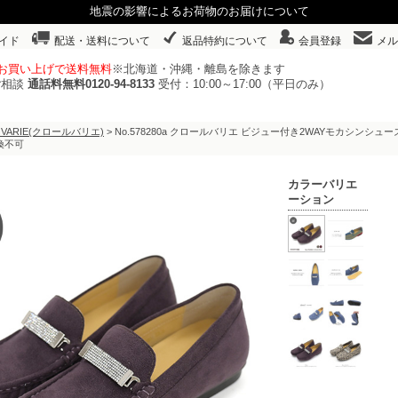
地震の影響によるお荷物のお届けについて
イド
配送・送料について
返品特約について
会員登録
メル
以上お買い上げで送料無料
※北海道・沖縄・離島を除きます
ご相談
通話料無料0120-94-8133
受付：10:00～17:00（平日のみ）
 VARIE(クロールバリエ)
> No.578280a クロールバリエ ビジュー付き2WAYモカシンシ
換不可
カラーバリエ
ーション