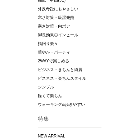
幅広・甲高(3E)
外反母趾にもやさしい
寒さ対策・吸湿発熱
寒さ対策・内ボア
脚長効果◎インヒール
指回り楽々
華やか・パーティ
2WAYで楽しめる
ビジネス・きちんと綺麗
ビスネス・楽ちんスタイル
シンプル
軽くて楽ちん
ウォーキング&歩きやすい
特集
NEW ARRIVAL