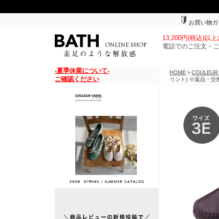
お買い物ガ
13,200円(税込)
電話でのご注文・
-夏季休業について-
HOME
>
COULEUR
ご確認ください
リント) ※返品・交