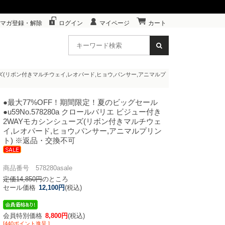
マガ登録・解除
ログイン
マイページ
カート
ューズ(リボン付きマルチウェイ,レオパード,ヒョウ,パンサー,アニマルプ
●最大77%OFF！期間限定！夏のビッグセール
●u59
No.578280a クロールバリエ ビジュー付き
2WAYモカシンシューズ(リボン付きマルチウェ
イ,レオパード,ヒョウ,パンサー,アニマルプリン
ト) ※返品・交換不可
商品番号 578280asale
定価14,850円
のところ
セール価格
12,100円
(税込)
会員特別価格
8,800円
(税込)
[440ポイント進呈 ]