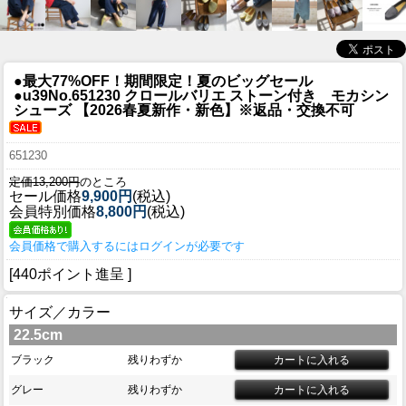
●最大77%OFF！期間限定！夏のビッグセール
●u39
No.651230 クロールバリエ ストーン付き モカシン
シューズ 【2026春夏新作・新色】※返品・交換不可
651230
定価13,200円
のところ
セール価格
9,900円
(税込)
会員特別価格
8,800円
(税込)
会員価格で購入するにはログインが必要です
[440ポイント進呈 ]
サイズ／カラー
22.5cm
ブラック
残りわずか
グレー
残りわずか