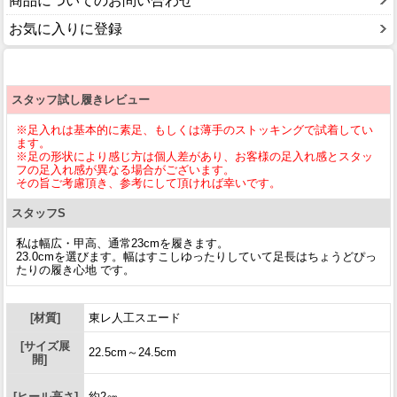
商品についてのお問い合わせ
お気に入りに登録
スタッフ試し履きレビュー
※足入れは基本的に素足、もしくは薄手のストッキングで試着してい
ます。
※足の形状により感じ方は個人差があり、お客様の足入れ感とスタッ
フの足入れ感が異なる場合がございます。
その旨ご考慮頂き、参考にして頂ければ幸いです。
スタッフS
私は幅広・甲高、通常23cmを履きます。
23.0cmを選びます。幅はすこしゆったりしていて足長はちょうどぴっ
たりの履き心地 です。
[材質]
東レ人工スエード
[サイズ展
22.5cm～24.5cm
開]
[ヒール高さ]
約2㎝