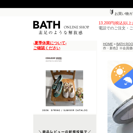
お買い物ガ
13,200円(税込)
電話でのご注文・
-夏季休業について-
HOME
>
BATH R
ご確認ください
作・新色】※会員価