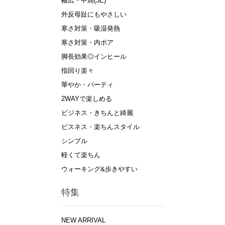
幅広・甲高(3E)
外反母趾にもやさしい
寒さ対策・吸湿発熱
寒さ対策・内ボア
脚長効果◎インヒール
指回り楽々
華やか・パーティ
2WAYで楽しめる
ビジネス・きちんと綺麗
ビスネス・楽ちんスタイル
シンプル
軽くて楽ちん
ウォーキング&歩きやすい
特集
NEW ARRIVAL