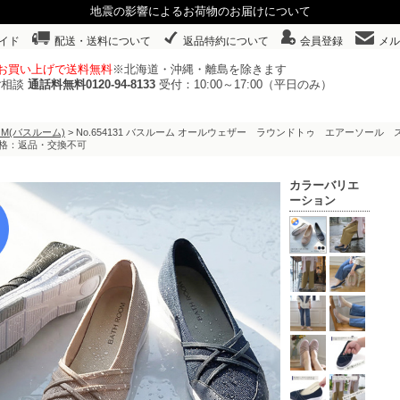
地震の影響によるお荷物のお届けについて
イド
配送・送料について
返品特約について
会員登録
メル
以上お買い上げで送料無料
※北海道・沖縄・離島を除きます
ご相談
通話料無料0120-94-8133
受付：10:00～17:00（平日のみ）
OOM(バスルーム)
> No.654131 バスルーム オールウェザー ラウンドトゥ エアーソール 
格：返品・交換不可
カラーバリエ
ーション