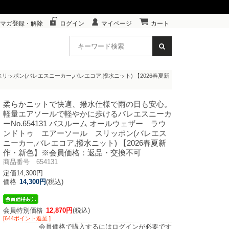
マガ登録・解除
ログイン
マイページ
カート
スリッポン(バレエスニーカー,バレエコア,撥水ニット) 【2026春夏新
柔らかニットで快適、撥水仕様で雨の日も安心。
軽量エアソールで軽やかに歩けるバレエスニーカ
ー
No.654131 バスルーム オールウェザー ラウ
ンドトゥ エアーソール スリッポン(バレエス
ニーカー,バレエコア,撥水ニット) 【2026春夏新
作・新色】※会員価格：返品・交換不可
商品番号 654131
定価14,300円
価格
14,300円
(税込)
会員特別価格
12,870円
(税込)
[644ポイント進呈 ]
会員価格で購入するにはログインが必要です