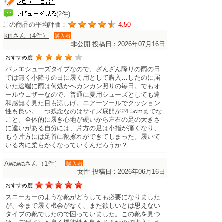
(2件)
この商品の平均評価：
4.50
kiriさん（4件）
購入者
非公開
投稿日：2026年07月16日
おすすめ度
バレエシューズタイプなので、ざんざん降りの雨の日
では無く小降りの日に履く用として購入…したのに届
いた途端に雨は何処かへカンカン照りの毎日。でもオ
ールウェザーなので、普通に夏用シューズとしても違
和感無く見た目も涼しげ。エアーソールでクッション
性も良い。一つ残念なのはサイズ展開が24.5cmまでな
こと。全体的に履き心地が硬いから左右の足の大きさ
に違いがある自分には、片方の足は小指が痛くなり、
もう片方には足首に靴擦れができてしまった。履いて
いる内に柔らかくなっていくんだろうか？
Awawaさん（1件）
購入者
女性
投稿日：2026年06月16日
おすすめ度
スニーカーのような靴がどうしても必要になりました
が、今まで履く機会がなく、また欲しいとは思えない
タイプの靴でしたので困っていました。この靴を見つ