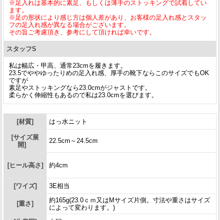
※足入れは基本的に素足、もしくは薄手のストッキングで試着してい
ます。
※足の形状により感じ方は個人差があり、お客様の足入れ感とスタッ
フの足入れ感が異なる場合がございます。
その旨ご考慮頂き、参考にして頂ければ幸いです。
スタッフS
私は幅広・甲高、通常23cmを履きます。
23.5でややゆったりめの足入れ感、厚手の靴下ならこのサイズでもOK
ですが
素足やストッキングなら23.0cmがジャストです。
柔らかく伸縮性もあるので私は23.0cmを選びます。
[材質]
はっ水ニット
[サイズ展
22.5cm～24.5cm
開]
[ヒール高さ]
約4cm
[ワイズ]
3E相当
約165g(23.0ｃｍ又はMサイズ片側。寸法や重さはサイズ
[重さ]
によって変わります。)