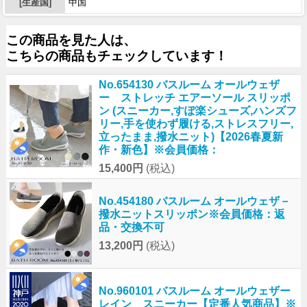
[生産国]
中国
この商品を見た人は、
こちらの商品もチェックしています！
No.654130 バスルーム オールウェザ
ー ストレッチ エアーソール スリッポ
ン (スニーカー,すぽ楽シューズ,ハンズフ
リー,手を使わず履ける,ストレスフリー,
立ったまま,撥水ニット)【2026春夏新
作・新色】※会員価格：
15,400円
(税込)
No.454180 バスルーム オールウェザ－
撥水ニットスリッポン※会員価格：返
品・交換不可
13,200円
(税込)
No.960101 バスルーム オールウェザー
レイン スニーカー【定番人気商品】※