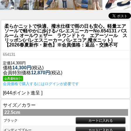
柔らかニットで快適、撥水仕様で雨の日も安心。軽量エア
ソールで軽やかに歩けるバレエスニーカー
No.654131 バス
ルーム オールウェザー ラウンドトゥ エアーソール ス
リッポン(バレエスニーカー,バレエコア,撥水ニット)
【2026春夏新作・新色】※会員価格：返品・交換不可
654131
定価14,300円
価格
14,300円
(税込)
会員特別価格
12,870円
(税込)
会員価格で購入するにはログインが必要です
[644ポイント進呈 ]
サイズ／カラー
22.5cm
ブラック
インディゴブルー