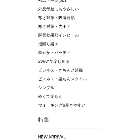
幅広・甲高(3E)
外反母趾にもやさしい
寒さ対策・吸湿発熱
寒さ対策・内ボア
脚長効果◎インヒール
指回り楽々
華やか・パーティ
2WAYで楽しめる
ビジネス・きちんと綺麗
ビスネス・楽ちんスタイル
シンプル
軽くて楽ちん
ウォーキング&歩きやすい
特集
NEW ARRIVAL