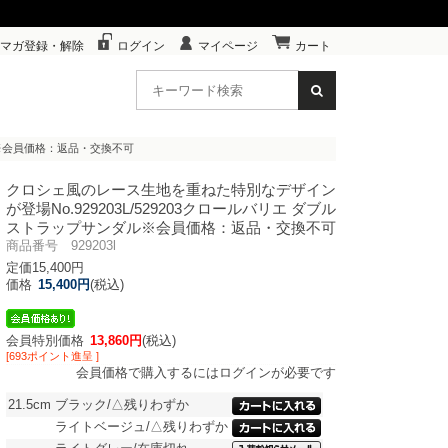
マガ登録・解除
ログイン
マイページ
カート
ダル※会員価格：返品・交換不可
クロシェ風のレース生地を重ねた特別なデザイン
が登場
No.929203L/529203クロールバリエ ダブル
ストラップサンダル※会員価格：返品・交換不可
商品番号 929203l
定価15,400円
価格
15,400円
(税込)
会員特別価格
13,860円
(税込)
[693ポイント進呈 ]
会員価格で購入するにはログインが必要です
21.5cm
ブラック/△残りわずか
ライトベージュ/△残りわずか