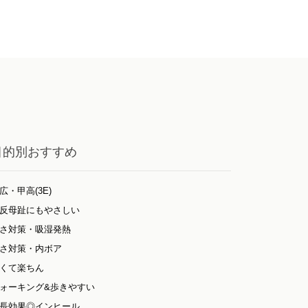
目的別おすすめ
広・甲高(3E)
反母趾にもやさしい
さ対策・吸湿発熱
さ対策・内ボア
くて楽ちん
ォーキング&歩きやすい
長効果◎インヒール