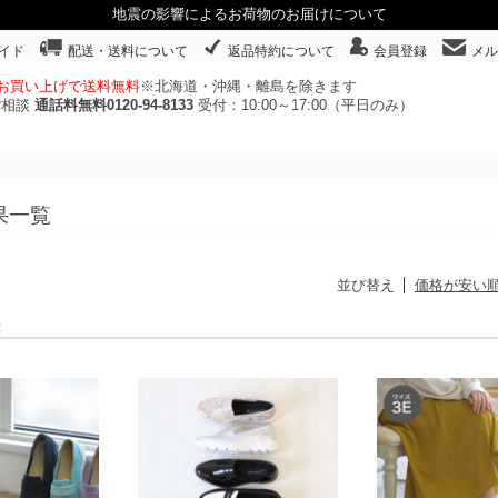
地震の影響によるお荷物のお届けについて
イド
配送・送料について
返品特約について
会員登録
メル
以上お買い上げで送料無料
※北海道・沖縄・離島を除きます
ご相談
通話料無料0120-94-8133
受付：10:00～17:00（平日のみ）
果一覧
並び替え
価格が安い
表示