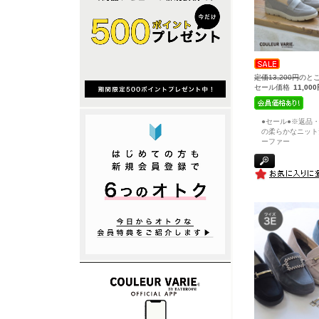
定価13,200円
のと
セール価格
11,00
●セール●※返品
の柔らかなニット
ーファー