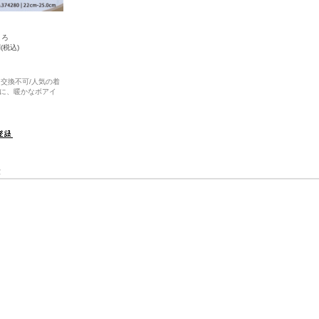
ころ
円
(税込)
・交換不可/人気の着
に、暖かなボアイ
表示