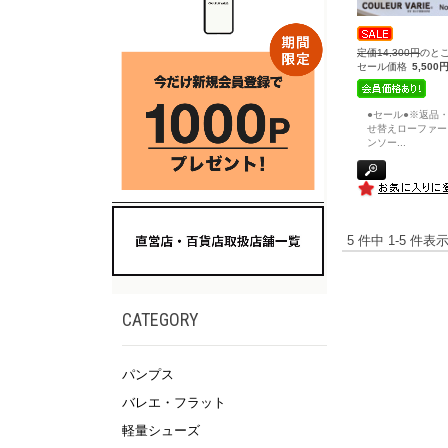
定価14,300円
のと
セール価格
5,500
●セール●※返品
せ替えローファー
ンソー
...
5 件中 1-5 件
CATEGORY
パンプス
バレエ・フラット
軽量シューズ