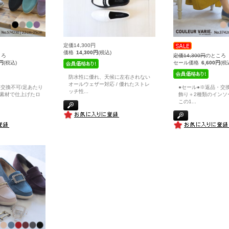
定価14,300円
価格
14,300円
(税込)
ころ
定価14,300円
のところ
0円
(税込)
セール価格
6,600円
(税
防水性に優れ、天候に左右されない
オールウェザー対応 / 優れたストレ
・交換不可/足あたり
●セール●※返品・交換
ッチ性
...
素材で仕上げたロ
飾り＋2種類のインソ
この1
...