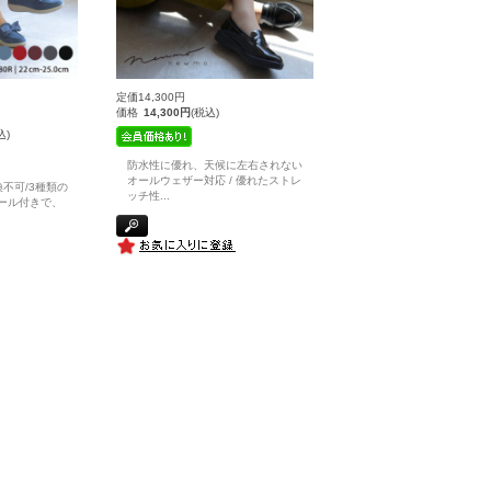
定価14,300円
価格
14,300円
(税込)
込)
防水性に優れ、天候に左右されない
オールウェザー対応 / 優れたストレ
不可/3種類の
ッチ性
...
ール付きで、