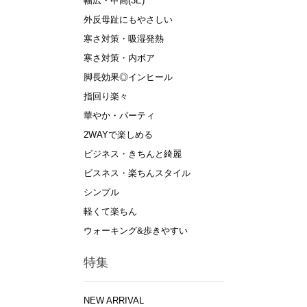
幅広・甲高(3E)
外反母趾にもやさしい
寒さ対策・吸湿発熱
寒さ対策・内ボア
脚長効果◎インヒール
指回り楽々
華やか・パーティ
2WAYで楽しめる
ビジネス・きちんと綺麗
ビスネス・楽ちんスタイル
シンプル
軽くて楽ちん
ウォーキング&歩きやすい
特集
NEW ARRIVAL