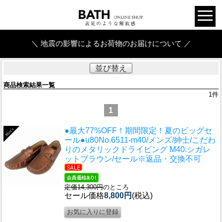
＼ 地震の影響によるお荷物のお届けについて ／
並び替え
商品検索結果一覧
1
件
1
●最大77%OFF！期間限定！夏のビッグセ
ール●u80
No.6511-m40/メンズ/紳士/こだわ
りのメタリックドライビング M40.シガレ
ットブラウン/セール※返品・交換不可
定価14,300円
のところ
セール価格
8,800円
(税込)