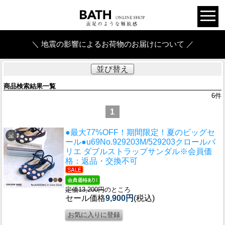
＼ 地震の影響によるお荷物のお届けについて ／
並び替え
商品検索結果一覧
6
件
1
●最大77%OFF！期間限定！夏のビッグセ
ール●u69
No.929203M/529203クロールバ
リエ ダブルストラップサンダル※会員価
格：返品・交換不可
定価13,200円
のところ
セール価格
9,900円
(税込)