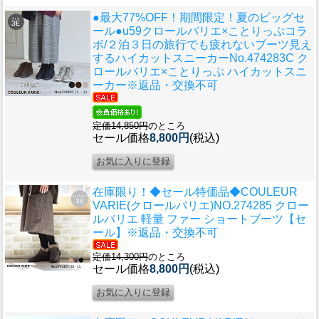
●最大77%OFF！期間限定！夏のビッグセ
ール●u59
クロールバリエ×ことりっぷコラ
ボ/２泊３日の旅行でも疲れないブーツ見え
するハイカットスニーカーNo.474283C ク
ロールバリエ×ことりっぷ ハイカットスニ
ーカー※返品・交換不可
定価14,850円
のところ
セール価格
8,800円
(税込)
在庫限り！◆セール特価品◆
COULEUR
VARIE(クロールバリエ)NO.274285 クロー
ルバリエ 軽量 ファー ショートブーツ【セ
ール】※返品・交換不可
定価14,300円
のところ
セール価格
8,800円
(税込)