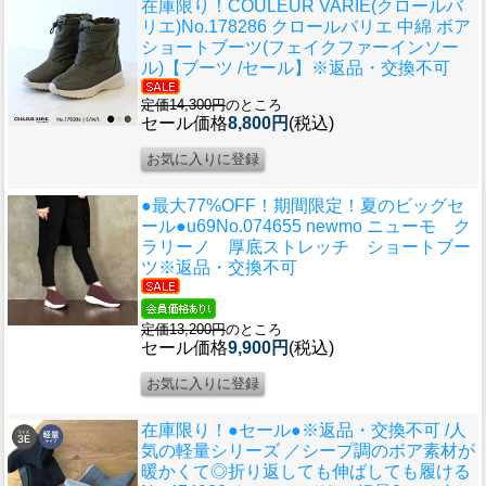
在庫限り！
COULEUR VARIE(クロールバ
リエ)No.178286 クロールバリエ 中綿 ボア
ショートブーツ(フェイクファーインソー
ル)【ブーツ /セール】※返品・交換不可
定価14,300円
のところ
セール価格
8,800円
(税込)
●最大77%OFF！期間限定！夏のビッグセ
ール●u69
No.074655 newmo ニューモ ク
ラリーノ 厚底ストレッチ ショートブー
ツ※返品・交換不可
定価13,200円
のところ
セール価格
9,900円
(税込)
在庫限り！●セール●※返品・交換不可 /人
気の軽量シリーズ ／シープ調のボア素材が
暖かくて◎折り返しても伸ばしても履ける