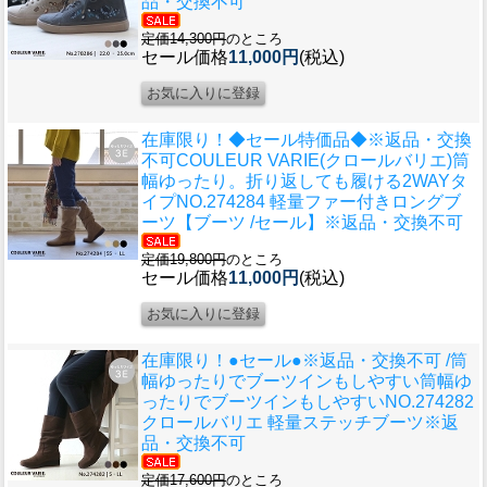
品・交換不可
定価14,300円
のところ
セール価格
11,000円
(税込)
在庫限り！◆セール特価品◆※返品・交換
不可
COULEUR VARIE(クロールバリエ)筒
幅ゆったり。折り返しても履ける2WAYタ
イプNO.274284 軽量ファー付きロングブ
ーツ【ブーツ /セール】※返品・交換不可
定価19,800円
のところ
セール価格
11,000円
(税込)
在庫限り！●セール●※返品・交換不可 /筒
幅ゆったりでブーツインもしやすい
筒幅ゆ
ったりでブーツインもしやすいNO.274282
クロールバリエ 軽量ステッチブーツ※返
品・交換不可
定価17,600円
のところ