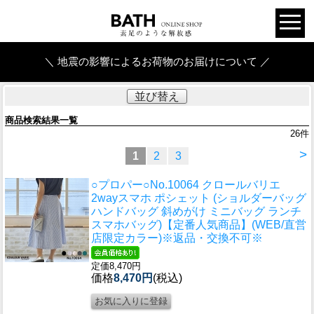
＼ 地震の影響によるお荷物のお届けについて ／
並び替え
商品検索結果一覧
26
件
>
1
2
3
○プロパー○
No.10064 クロールバリエ
2wayスマホ ポシェット (ショルダーバッグ
ハンドバッグ 斜めがけ ミニバッグ ランチ
スマホバッグ)【定番人気商品】(WEB/直営
店限定カラー)※返品・交換不可※
定価8,470円
価格
8,470円
(税込)