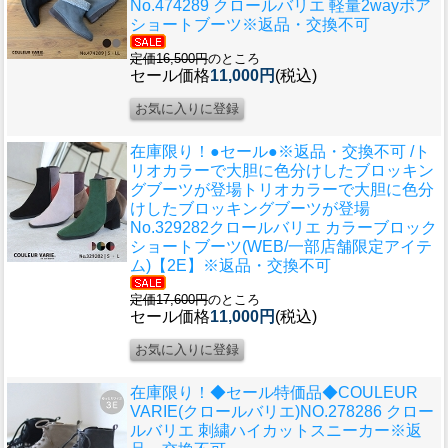
No.474289 クロールバリエ 軽量2wayボア
ショートブーツ※返品・交換不可
定価16,500円
のところ
セール価格
11,000円
(税込)
在庫限り！●セール●※返品・交換不可 /ト
リオカラーで大胆に色分けしたブロッキン
グブーツが登場
トリオカラーで大胆に色分
けしたブロッキングブーツが登場
No.329282クロールバリエ カラーブロック
ショートブーツ(WEB/一部店舗限定アイテ
ム)【2E】※返品・交換不可
定価17,600円
のところ
セール価格
11,000円
(税込)
在庫限り！◆セール特価品◆
COULEUR
VARIE(クロールバリエ)NO.278286 クロー
ルバリエ 刺繍ハイカットスニーカー※返