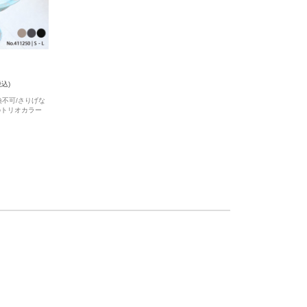
税込)
換不可/さりげな
のトリオカラー