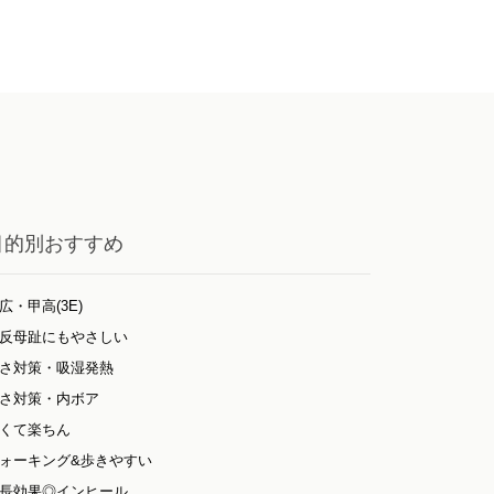
目的別おすすめ
広・甲高(3E)
反母趾にもやさしい
さ対策・吸湿発熱
さ対策・内ボア
くて楽ちん
ォーキング&歩きやすい
長効果◎インヒール