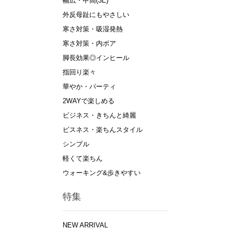
幅広・甲高(3E)
外反母趾にもやさしい
寒さ対策・吸湿発熱
寒さ対策・内ボア
脚長効果◎インヒール
指回り楽々
華やか・パーティ
2WAYで楽しめる
ビジネス・きちんと綺麗
ビスネス・楽ちんスタイル
シンプル
軽くて楽ちん
ウォーキング&歩きやすい
特集
NEW ARRIVAL