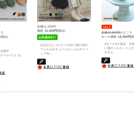
定価11,000円
価格
11,000円
(税込)
ころ
定価19,800円
のところ
円
(税込)
セール価格
14,300円
(
●セール●※返品・交
お出かけにコレ1つでOK◎猫の顔の
い猫のシルエットと
フォルムがキュートなショルダーバ
・交換不
が大人
...
ッグNo
...
 クロールバリエ ね
表示