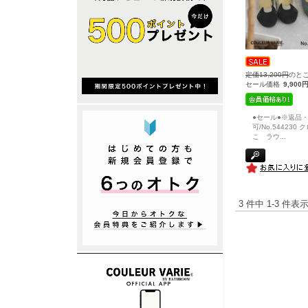
定価13,200円
のと
セール価格
9,900
●セール●※返品
可/No.544230
こ ラウ
...
3 件中 1-3 件