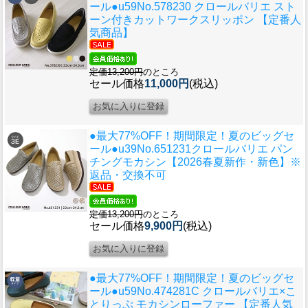
ール●u59
No.578230 クロールバリエ スト
ーン付きカットワークスリッポン 【定番人
気商品】
定価13,200円
のところ
セール価格
11,000円
(税込)
●最大77%OFF！期間限定！夏のビッグセ
ール●u39
No.651231クロールバリエ パン
チングモカシン【2026春夏新作・新色】※
返品・交換不可
定価13,200円
のところ
セール価格
9,900円
(税込)
●最大77%OFF！期間限定！夏のビッグセ
ール●u59
No.474281C クロールバリエ×こ
とりっぷ モカシンローファー 【定番人気