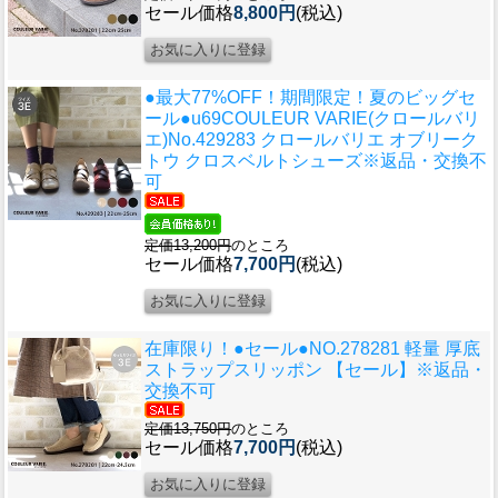
セール価格
8,800円
(税込)
●最大77%OFF！期間限定！夏のビッグセ
ール●u69
COULEUR VARIE(クロールバリ
エ)No.429283 クロールバリエ オブリーク
トウ クロスベルトシューズ※返品・交換不
可
定価13,200円
のところ
セール価格
7,700円
(税込)
在庫限り！●セール●
NO.278281 軽量 厚底
ストラップスリッポン 【セール】※返品・
交換不可
定価13,750円
のところ
セール価格
7,700円
(税込)