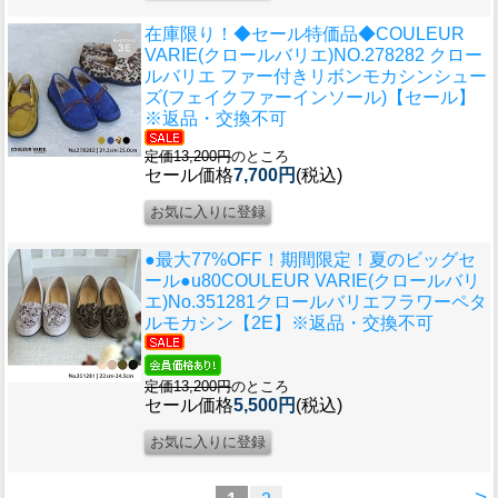
在庫限り！◆セール特価品◆
COULEUR
VARIE(クロールバリエ)NO.278282 クロー
ルバリエ ファー付きリボンモカシンシュー
ズ(フェイクファーインソール)【セール】
※返品・交換不可
定価13,200円
のところ
セール価格
7,700円
(税込)
●最大77%OFF！期間限定！夏のビッグセ
ール●u80
COULEUR VARIE(クロールバリ
エ)No.351281クロールバリエフラワーペタ
ルモカシン【2E】※返品・交換不可
定価13,200円
のところ
セール価格
5,500円
(税込)
>