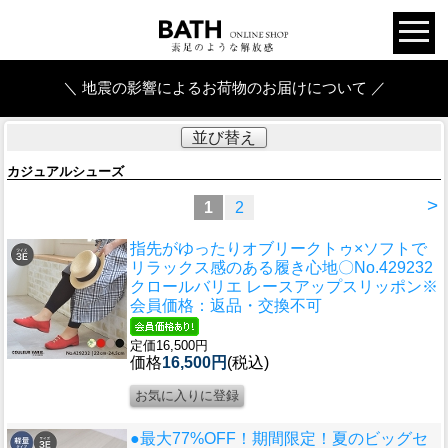
＼ 地震の影響によるお荷物のお届けについて ／
並び替え
カジュアルシューズ
>
1
2
指先がゆったりオブリークトゥ×ソフトで
リラックス感のある履き心地
〇No.429232
クロールバリエ レースアップスリッポン※
会員価格：返品・交換不可
定価16,500円
価格
16,500円
(税込)
●最大77%OFF！期間限定！夏のビッグセ