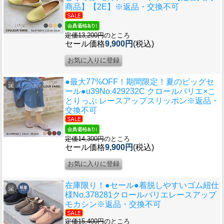
商品】【2E】※返品・交換不可
定価13,200円
のところ
セール価格
9,900円
(税込)
●最大77%OFF！期間限定！夏のビッグセ
ール●u39
No.429232C クロールバリエ×こ
とりっぷ レースアップスリッポン※返品・
交換不可
定価14,300円
のところ
セール価格
9,900円
(税込)
在庫限り！●セール●
着脱しやすいゴム紐仕
様No.378281クロールバリエレースアップ
モカシン※返品・交換不可
定価15,400円
のところ