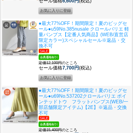
セール価格
6,600円
(税込)
●最大77%OFF！期間限定！夏のビッグセ
ール●u59
No.385nusale クロールバリエ 軽
量パンプス【定番人気商品】(WEB/直営店
限定カラー)スペシャルセール※返品・交
換不可
定価12,100円
のところ
セール価格
7,700円
(税込)
●最大77%OFF！期間限定！夏のビッグセ
ール●u69
No.537202クロールバリエ ポイ
ンテッドトウ フラットパンプス(WEB/一
部店舗限定アイテム)【2E】※返品・交換
不可
定価15,400円
のところ