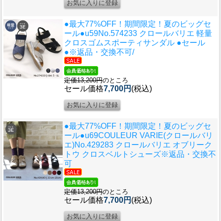
●最大77%OFF！期間限定！夏のビッグセ
ール●u59
No.574233 クロールバリエ 軽量
クロスゴムスポーティサンダル ●セール
●※返品・交換不可/
定価13,200円
のところ
セール価格
7,700円
(税込)
●最大77%OFF！期間限定！夏のビッグセ
ール●u69
COULEUR VARIE(クロールバリ
エ)No.429283 クロールバリエ オブリーク
トウ クロスベルトシューズ※返品・交換不
可
定価13,200円
のところ
セール価格
7,700円
(税込)