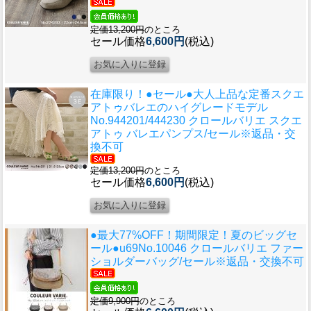
定価13,200円
のところ
セール価格
6,600円
(税込)
在庫限り！●セール●大人上品な定番スクエ
アトゥバレエのハイグレードモデル
No.944201/444230 クロールバリエ スクエ
アトゥ バレエパンプス/セール※返品・交
換不可
定価13,200円
のところ
セール価格
6,600円
(税込)
●最大77%OFF！期間限定！夏のビッグセ
ール●u69
No.10046 クロールバリエ ファー
ショルダーバッグ/セール※返品・交換不可
定価9,900円
のところ