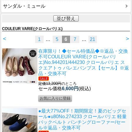
サンダル・ミュール
並び替え
COULEUR VARIE(クロールバリエ)
<
>
1
…
5
6
7
…
21
在庫限り！◆セール特価品◆※返品・交換
不可
COULEUR VARIE(クロールバリ
エ)No.944201/444230 クロールバリエ ス
クエアトゥ バレエパンプス【セール】※返
品・交換不可
定価13,200円
のところ
セール価格
6,600円
(税込)
●最大77%OFF！期間限定！夏のビッグセ
ール●u80
No.274233 クロールバリエ 軽量
バックベルト パンチングローファー/セー
ル※返品・交換不可