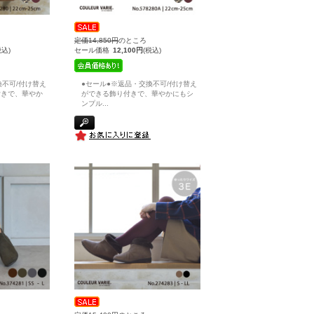
定価14,850円
のところ
税込)
セール価格
12,100円
(税込)
換不可/付け替え
●セール●※返品・交換不可/付け替え
付きで、華やか
ができる飾り付きで、華やかにもシ
ンプル
...