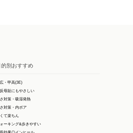
目的別おすすめ
広・甲高(3E)
反母趾にもやさしい
さ対策・吸湿発熱
さ対策・内ボア
くて楽ちん
ォーキング&歩きやすい
長効果◎インヒール