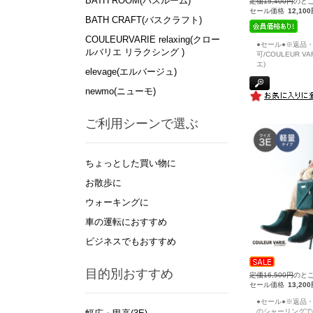
BATH ROOM(バスルーム)
定価15,400円
のと
セール価格
12,10
BATH CRAFT(バスクラフト)
COULEURVARIE relaxing(クロー
●セール●※返品
ルバリエ リラクシング )
可/COULEUR V
エ)
elevage(エルバージュ)
newmo(ニューモ)
ご利用シーンで選ぶ
ちょっとした買い物に
お散歩に
ウォーキングに
車の運転におすすめ
ビジネスでもおすすめ
目的別おすすめ
定価16,500円
のと
セール価格
13,20
●セール●※返品・
のシャーリングで