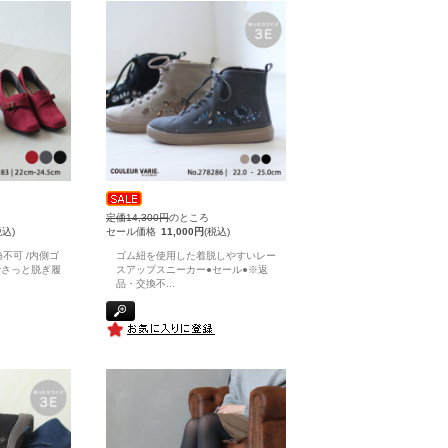
定価14,300円
のところ
税込)
セール価格
11,000円
(税込)
不可 /内側ゴ
ゴム紐を使用した着脱しやすいレー
でさっと脱ぎ履
スアップスニーカー●セール●※返
品・交換不
...