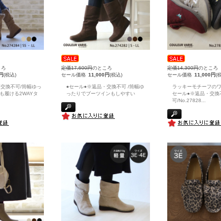
ころ
定価17,600円
のところ
定価14,300円
のところ
0円
(税込)
セール価格
11,000円
(税込)
セール価格
11,000円
(
・交換不可/筒幅ゆっ
●セール●※返品・交換不可 /筒幅ゆ
ラッキーモチーフのワ
も履ける2WAYタ
ったりでブーツインもしやすい
セール●※返品・交換
可/No.27828
...