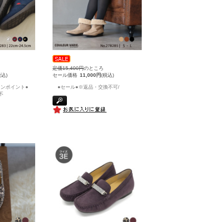
定価15,400円
のところ
税込)
セール価格
11,000円
(税込)
ンポイント●
●セール●※返品・交換不可/
不