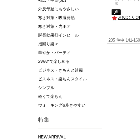
幅広・甲高(3E)
感
外反母趾にもやさしい
寒さ対策・吸湿発熱
寒さ対策・内ボア
脚長効果◎インヒール
205 件中 141-
指回り楽々
華やか・パーティ
2WAYで楽しめる
ビジネス・きちんと綺麗
ビスネス・楽ちんスタイル
シンプル
軽くて楽ちん
ウォーキング&歩きやすい
特集
NEW ARRIVAL