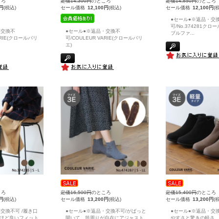
ころ
定価14,300円
のところ
定価14,850円
のところ
0円
(税込)
セール価格
12,100円
(税込)
セール価格
12,100円
(
●セール●※返品・交
可/No.374281ク
・交換不
●セール●※返品・交換不
ブルファ
...
ARIE(クロールバリ
可/COULEUR VARIE(クロールバリ
エ)
ころ
定価16,500円
のところ
定価15,400円
のところ
0円
(税込)
セール価格
13,200円
(税込)
セール価格
13,200円
(
交換不可 /履き口
●セール●※返品・交換不可/がばっと
●セール●※返品・交
ほど良いフィット
開いて、筒周りが自在にアジャスト
やすさと驚きの軽さ