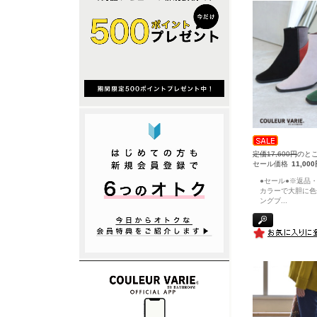
定価17,600円
のと
セール価格
11,00
●セール●※返品・
カラーで大胆に色
ングブ
...