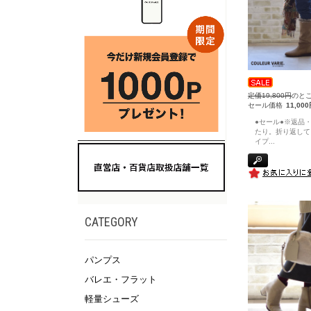
定価19,800円
のと
セール価格
11,00
●セール●※返品
たり。折り返して
イプ
...
CATEGORY
パンプス
バレエ・フラット
軽量シューズ