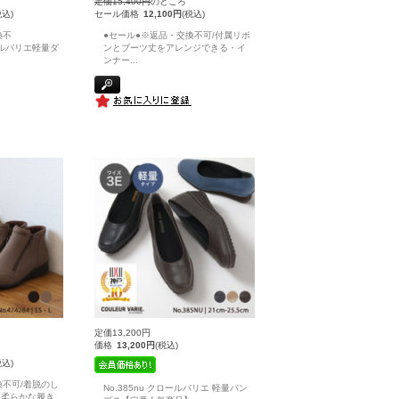
定価15,400円
のところ
税込)
セール価格
12,100円
(税込)
換不
●セール●※返品・交換不可/付属リボ
ロールバリエ軽量ダ
ンとブーツ丈をアレンジできる・イ
ンナー
...
定価13,200円
価格
13,200円
(税込)
税込)
換不可/着脱のし
No.385nu クロールバリエ 軽量パン
、柔らかな履き