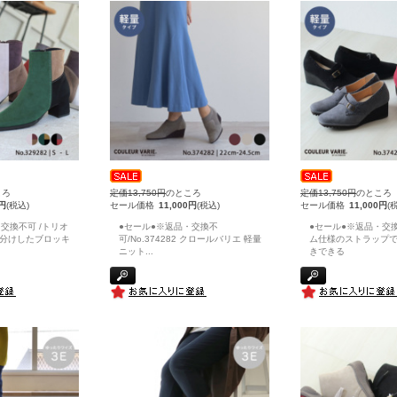
ころ
定価13,750円
のところ
定価13,750円
のところ
0円
(税込)
セール価格
11,000円
(税込)
セール価格
11,000円
(
交換不可 /トリオ
●セール●※返品・交換不
●セール●※返品・交換
分けしたブロッキ
可/No.374282 クロールバリエ 軽量
ム仕様のストラップ
ニット
...
きできる