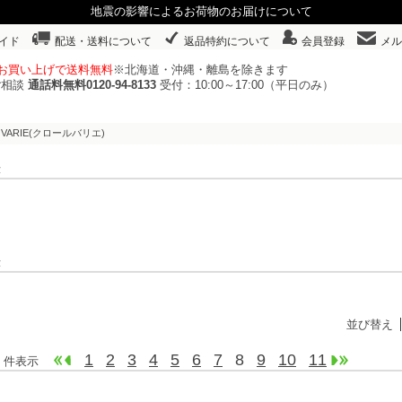
地震の影響によるお荷物のお届けについて
イド
配送・送料について
返品特約について
会員登録
メル
以上お買い上げで送料無料
※北海道・沖縄・離島を除きます
ご相談
通話料無料0120-94-8133
受付：10:00～17:00（平日のみ）
R VARIE(クロールバリエ)
表示
表示
並び替え
1
2
3
4
5
6
7
8
9
10
11
160 件表示