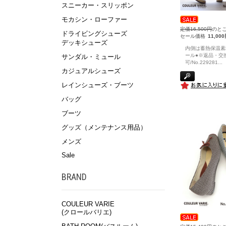
スニーカー・スリッポン
モカシン・ローファー
定価16,500円
のと
ドライビングシューズ
セール価格
11,00
デッキシューズ
内側は蓄熱保温素
ール●※返品・交
サンダル・ミュール
可/No.229281
...
カジュアルシューズ
レインシューズ・ブーツ
バッグ
ブーツ
グッズ（メンテナンス用品）
メンズ
Sale
BRAND
COULEUR VARIE
(クロールバリエ)