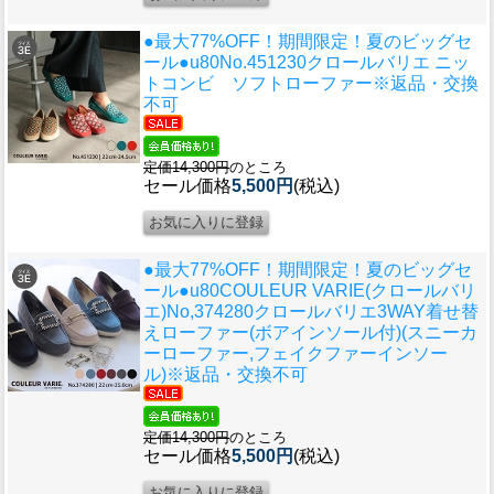
●最大77%OFF！期間限定！夏のビッグセ
ール●u80
No.451230クロールバリエ ニッ
トコンビ ソフトローファー※返品・交換
不可
定価14,300円
のところ
セール価格
5,500円
(税込)
●最大77%OFF！期間限定！夏のビッグセ
ール●u80
COULEUR VARIE(クロールバリ
エ)No,374280クロールバリエ3WAY着せ替
えローファー(ボアインソール付)(スニーカ
ーローファー,フェイクファーインソー
ル)※返品・交換不可
定価14,300円
のところ
セール価格
5,500円
(税込)