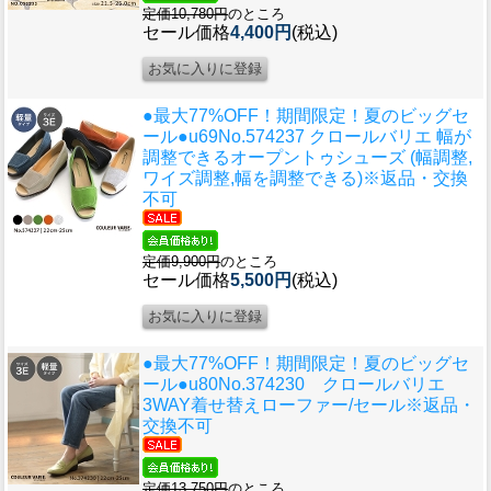
定価10,780円
のところ
セール価格
4,400円
(税込)
●最大77%OFF！期間限定！夏のビッグセ
ール●u69
No.574237 クロールバリエ 幅が
調整できるオープントゥシューズ (幅調整,
ワイズ調整,幅を調整できる)※返品・交換
不可
定価9,900円
のところ
セール価格
5,500円
(税込)
●最大77%OFF！期間限定！夏のビッグセ
ール●u80
No.374230 クロールバリエ
3WAY着せ替えローファー/セール※返品・
交換不可
定価13,750円
のところ