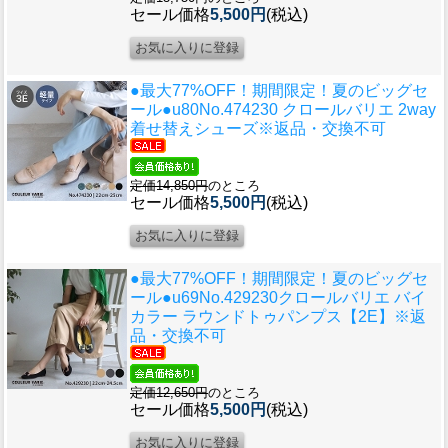
セール価格
5,500円
(税込)
●最大77%OFF！期間限定！夏のビッグセ
ール●u80
No.474230 クロールバリエ 2way
着せ替えシューズ※返品・交換不可
定価14,850円
のところ
セール価格
5,500円
(税込)
●最大77%OFF！期間限定！夏のビッグセ
ール●u69
No.429230クロールバリエ バイ
カラー ラウンドトゥパンプス【2E】※返
品・交換不可
定価12,650円
のところ
セール価格
5,500円
(税込)