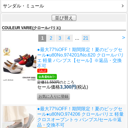
サンダル・ミュール
並び替え
COULEUR VARIE(クロールバリエ)
>
1
2
3
4
…
21
●最大77%OFF！期間限定！夏のビッグセ
ール●u80
No.974201/No.620 クロールバリ
エ 軽量 パンプス【セール】※返品・交換
不可
定価11,550円
のところ
セール価格
3,300円
(税込)
●最大77%OFF！期間限定！夏のビッグセ
ール●u80
NO.974206 クロールバリエ 軽量
クロスオープントゥ パンプス/セール※返
品・交換不可