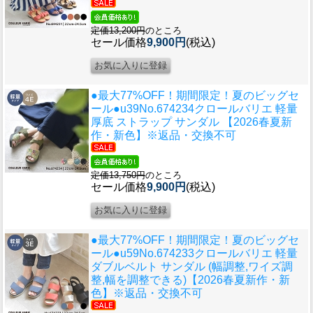
定価13,200円
のところ
セール価格
9,900円
(税込)
●最大77%OFF！期間限定！夏のビッグセ
ール●u39
No.674234クロールバリエ 軽量
厚底 ストラップ サンダル 【2026春夏新
作・新色】※返品・交換不可
定価13,750円
のところ
セール価格
9,900円
(税込)
●最大77%OFF！期間限定！夏のビッグセ
ール●u59
No.674233クロールバリエ 軽量
ダブルベルト サンダル (幅調整,ワイズ調
整,幅を調整できる)【2026春夏新作・新
色】※返品・交換不可