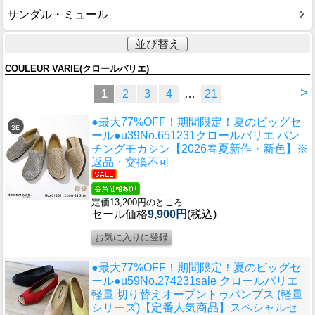
サンダル・ミュール
並び替え
COULEUR VARIE(クロールバリエ)
>
1
2
3
4
…
21
●最大77%OFF！期間限定！夏のビッグセ
ール●u39
No.651231クロールバリエ パン
チングモカシン【2026春夏新作・新色】※
返品・交換不可
定価13,200円
のところ
セール価格
9,900円
(税込)
●最大77%OFF！期間限定！夏のビッグセ
ール●u59
No.274231sale クロールバリエ
軽量 切り替えオープントゥパンプス (軽量
シリーズ)【定番人気商品】スペシャルセ