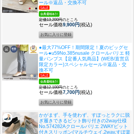
ール※返品・交換不可
定価13,200円
のところ
セール価格
9,900円
(税込)
●最大77%OFF！期間限定！夏のビッグセ
ール●u59
No.385nusale クロールバリエ 軽
量パンプス【定番人気商品】(WEB/直営店
限定カラー)スペシャルセール※返品・交
換不可
定価12,100円
のところ
セール価格
7,700円
(税込)
かがまず、手を使わず、すぽっとラクに脱
ぎ履きできるビット飾り付きの2way仕様
No.574282Aクロールバリエ 2WAYビット
付きスリッポン(マルチウェイ,2way,すぽ楽