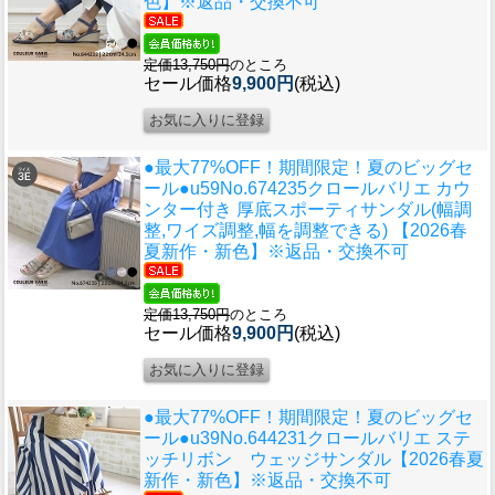
色】※返品・交換不可
定価13,750円
のところ
セール価格
9,900円
(税込)
●最大77%OFF！期間限定！夏のビッグセ
ール●u59
No.674235クロールバリエ カウ
ンター付き 厚底スポーティサンダル(幅調
整,ワイズ調整,幅を調整できる) 【2026春
夏新作・新色】※返品・交換不可
定価13,750円
のところ
セール価格
9,900円
(税込)
●最大77%OFF！期間限定！夏のビッグセ
ール●u39
No.644231クロールバリエ ステ
ッチリボン ウェッジサンダル【2026春夏
新作・新色】※返品・交換不可