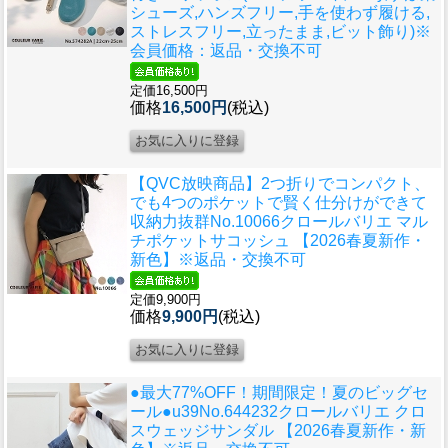
シューズ,ハンズフリー,手を使わず履ける,
ストレスフリー,立ったまま,ビット飾り)※
会員価格：返品・交換不可
定価16,500円
価格
16,500円
(税込)
【QVC放映商品】2つ折りでコンパクト、
でも4つのポケットで賢く仕分けができて
収納力抜群
No.10066クロールバリエ マル
チポケットサコッシュ 【2026春夏新作・
新色】※返品・交換不可
定価9,900円
価格
9,900円
(税込)
●最大77%OFF！期間限定！夏のビッグセ
ール●u39
No.644232クロールバリエ クロ
スウェッジサンダル 【2026春夏新作・新