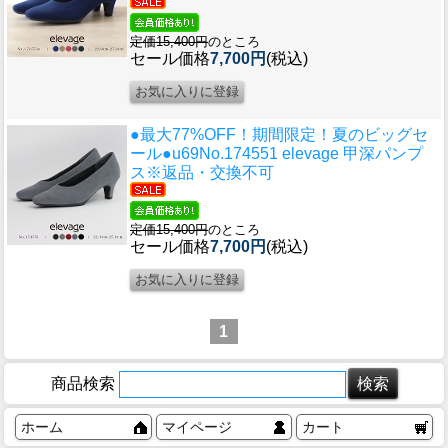
定価15,400円
のところ
セール価格
7,700円
(税込)
●最大77%OFF！期間限定！夏のビッグセ
ール●u69
No.174551 elevage 甲深パンプ
ス※返品・交換不可
定価15,400円
のところ
セール価格
7,700円
(税込)
1
商品検索
ホーム
マイページ
カート