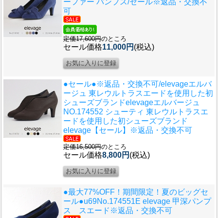
ーファー パンプス/セール※返品・交換不
可
定価17,600円
のところ
セール価格
11,000円
(税込)
●セール●※返品・交換不可/elevageエルバ
ージュ 東レウルトラスエードを使用した初
シューズブランド
elevageエルバージュ
NO.174552 シューティ 東レウルトラスエ
ードを使用した初シューズブランド
elevage【セール】※返品・交換不可
定価16,500円
のところ
セール価格
8,800円
(税込)
●最大77%OFF！期間限定！夏のビッグセ
ール●u69
No.174551E elevage 甲深パンプ
ス スエード※返品・交換不可