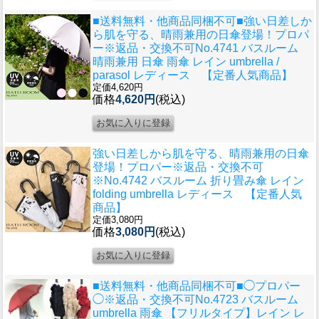
■送料無料・他商品同梱不可■強い日差しか
ら肌を守る、晴雨兼用の日傘登場！プロパ
ー
※返品・交換不可No.4741 バスルーム
晴雨兼用 日傘 雨傘 レイン umbrella /
parasol レディース 【定番人気商品】
定価4,620円
価格
4,620円
(税込)
強い日差しから肌を守る、晴雨兼用の日傘
登場！プロパー
※返品・交換不可
※No.4742 バスルーム 折り畳み傘 レイン
folding umbrella レディース 【定番人気
商品】
定価3,080円
価格
3,080円
(税込)
■送料無料・他商品同梱不可■◯プロパー
◯
※返品・交換不可No.4723 バスルーム
umbrella 雨傘 【フリルタイプ】レイン レ