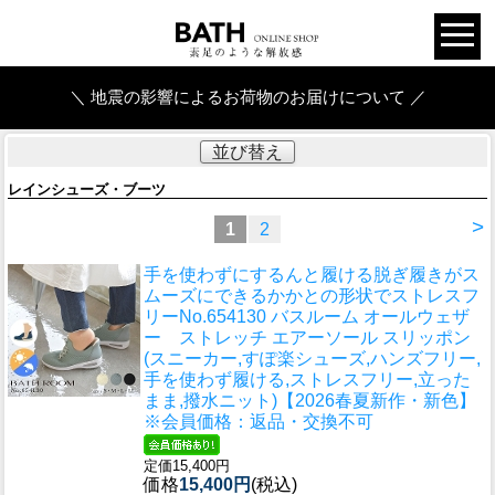
＼ 地震の影響によるお荷物のお届けについて ／
並び替え
レインシューズ・ブーツ
>
1
2
手を使わずにするんと履ける脱ぎ履きがス
ムーズにできるかかとの形状でストレスフ
リー
No.654130 バスルーム オールウェザ
ー ストレッチ エアーソール スリッポン
(スニーカー,すぽ楽シューズ,ハンズフリー,
手を使わず履ける,ストレスフリー,立った
まま,撥水ニット)【2026春夏新作・新色】
※会員価格：返品・交換不可
定価15,400円
価格
15,400円
(税込)