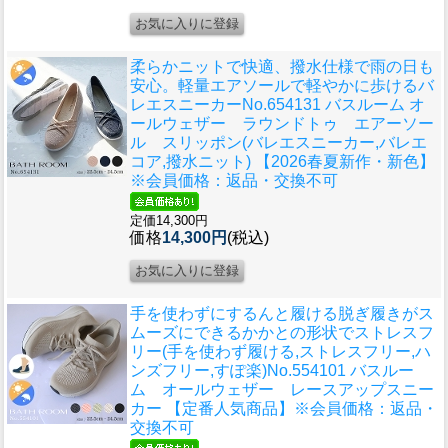
柔らかニットで快適、撥水仕様で雨の日も
安心。軽量エアソールで軽やかに歩けるバ
レエスニーカー
No.654131 バスルーム オ
ールウェザー ラウンドトゥ エアーソー
ル スリッポン(バレエスニーカー,バレエ
コア,撥水ニット) 【2026春夏新作・新色】
※会員価格：返品・交換不可
定価14,300円
価格
14,300円
(税込)
手を使わずにするんと履ける脱ぎ履きがス
ムーズにできるかかとの形状でストレスフ
リー(手を使わず履ける,ストレスフリー,ハ
ンズフリー,すぽ楽)
No.554101 バスルー
ム オールウェザー レースアップスニー
カー 【定番人気商品】※会員価格：返品・
交換不可