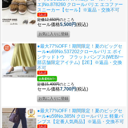
エ)No.878260 クロールバリエ エコファー
スニーカー【セール】※返品・交換不可
定価12,650円
のところ
セール価格
5,500円
(税込)
●最大77%OFF！期間限定！夏のビッグセ
ール●u69
No.537202クロールバリエ ポイ
ンテッドトウ フラットパンプス(WEB/一
部店舗限定アイテム)【2E】※返品・交換
不可
定価15,400円
のところ
セール価格
7,700円
(税込)
●最大77%OFF！期間限定！夏のビッグセ
ール●u59
No.385N クロールバリエ 軽量パ
ンプス【定番人気商品】※返品・交換不可