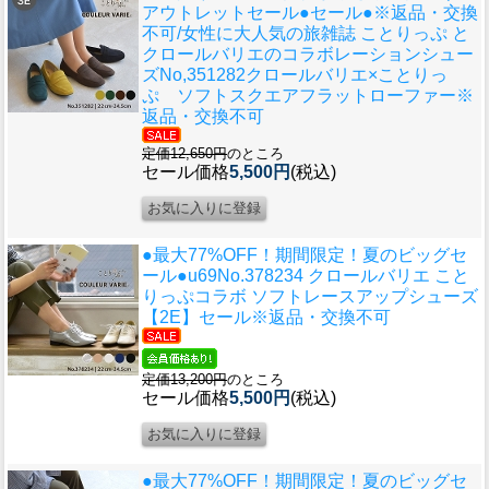
アウトレットセール●セール●※返品・交換
不可/女性に大人気の旅雑誌 ことりっぷ と
クロールバリエのコラボレーションシュー
ズ
No,351282クロールバリエ×ことりっ
ぷ ソフトスクエアフラットローファー※
返品・交換不可
定価12,650円
のところ
セール価格
5,500円
(税込)
●最大77%OFF！期間限定！夏のビッグセ
ール●u69
No.378234 クロールバリエ こと
りっぷコラボ ソフトレースアップシューズ
【2E】セール※返品・交換不可
定価13,200円
のところ
セール価格
5,500円
(税込)
●最大77%OFF！期間限定！夏のビッグセ