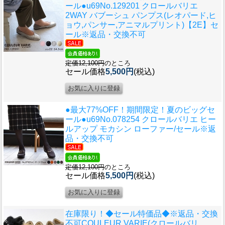
ール●u69
No.129201 クロールバリエ
2WAY バブーシュ パンプス(レオパード,ヒ
ョウ,パンサー,アニマルプリント)【2E】セ
ール※返品・交換不可
定価12,100円
のところ
セール価格
5,500円
(税込)
●最大77%OFF！期間限定！夏のビッグセ
ール●u69
No.078254 クロールバリエ ヒー
ルアップ モカシン ローファー/セール※返
品・交換不可
定価12,100円
のところ
セール価格
5,500円
(税込)
在庫限り！◆セール特価品◆※返品・交換
不可
COULEUR VARIE(クロールバリ