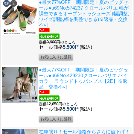
●最大77%OFF！期間限定！夏のビッグセ
ール●u69
No.574237 クロールバリエ 幅が
調整できるオープントゥシューズ (幅調整,
ワイズ調整,幅を調整できる)※返品・交換
不可
定価9,900円
のところ
セール価格
5,500円
(税込)
●最大77%OFF！期間限定！夏のビッグセ
ール●u69
No.429230クロールバリエ バイ
カラー ラウンドトゥパンプス【2E】※返
品・交換不可
定価12,650円
のところ
セール価格
5,500円
(税込)
在庫限り！セール価格からさらに値下げ！