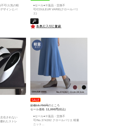
換不可/人気の軽
●セール●※返品・交換不
ルデザインとバ
可/COULEUR VARIE(クロールバリ
エ)
定価13,750円
のところ
セール価格
11,000円
(税込)
●セール●※返品・交換不
に左右されない
可/No.374282 クロールバリエ 軽量
 優れたストレ
ニット
...