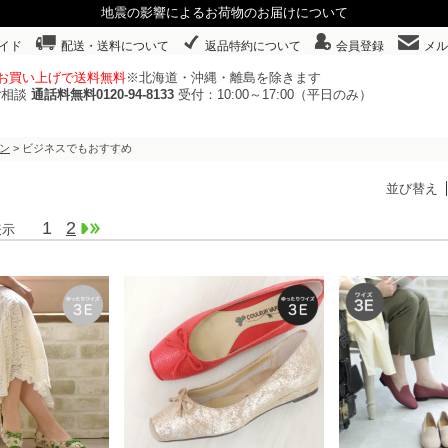
地震の影響によるお荷物のお届けについて
イド
配送・送料について
返品特約について
会員登録
メル
以上お買い上げで送料無料
※北海道・沖縄・離島を除きます
ご相談
通話料無料0120-94-8133
受付：10:00～17:00（平日のみ）
ン
> ビジネスでもおすすめ
並び替え
1
2
 件表示