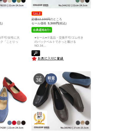
定価12,100円
のところ
込)
セール価格
5,500円
(税込)
換不可/女性に大
●セール●※返品・交換不可/ゴム付き
ック「ことりっ
のバックベルトでさっと履ける
NO.34
...