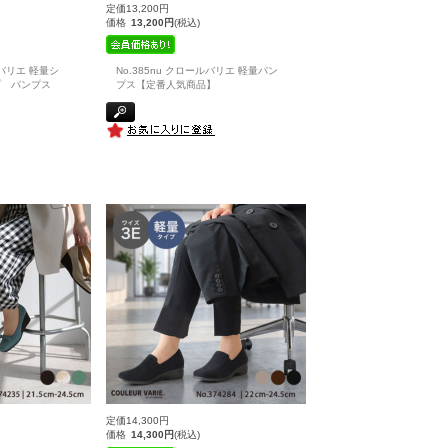
定価13,200円
価格
13,200円
(税込)
ルバリエ 軽量シ
No.385nu クロールバリエ 軽量パン
プ パンプス
プス【定番人気商品】
定価14,300円
価格
14,300円
(税込)