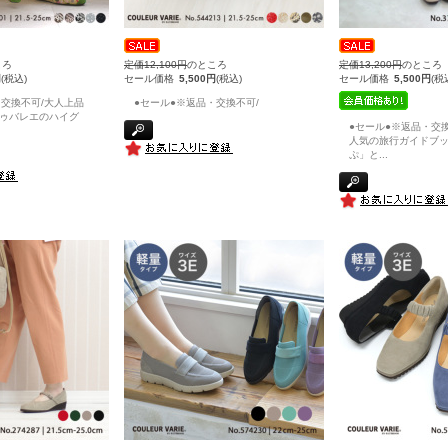
ころ
定価12,100円
のところ
定価13,200円
のところ
円
(税込)
セール価格
5,500円
(税込)
セール価格
5,500円
(税
・交換不可/大人上品
●セール●※返品・交換不可/
ゥバレエのハイグ
●セール●※返品・交
人気の旅行ガイドブ
ぷ」と
...