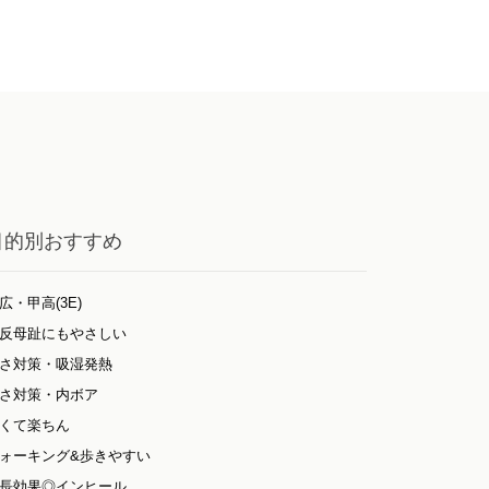
目的別おすすめ
広・甲高(3E)
反母趾にもやさしい
さ対策・吸湿発熱
さ対策・内ボア
くて楽ちん
ォーキング&歩きやすい
長効果◎インヒール