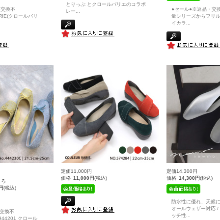
とりっぷ とクロールバリエのコラボ
・交換不
●セール●※返品・交
レー
...
ARIE(クロールバリ
量シリーズからフリ
イカラ
...
定価11,000円
定価14,300円
価格
11,000円
(税込)
価格
14,300円
(税込)
ころ
0円
(税込)
防水性に優れ、天候
オールウェザー対応 /
交換不
ッチ性
...
 /944201 クロール