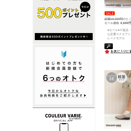
定価13,200円
のと
セール価格
6,600
●セール●※返品
な定番スクエアト
レードモデル