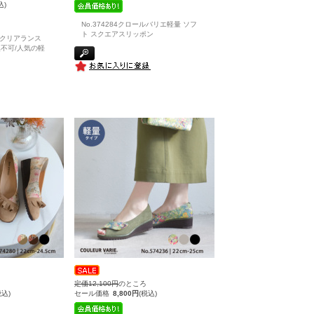
込)
No.374284クロールバリエ軽量 ソフ
ト スクエアスリッポン
Sクリアランス
不可/人気の軽
定価12,100円
のところ
税込)
セール価格
8,800円
(税込)