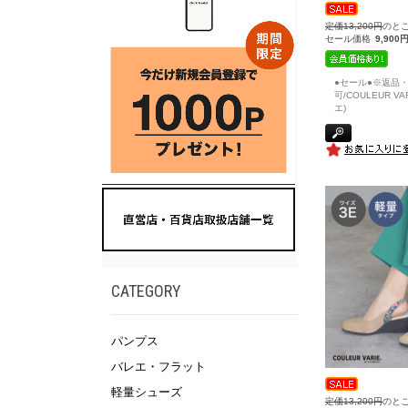
定価13,200円
のと
セール価格
9,900
●セール●※返品
可/COULEUR V
エ)
CATEGORY
パンプス
バレエ・フラット
軽量シューズ
定価13,200円
のと