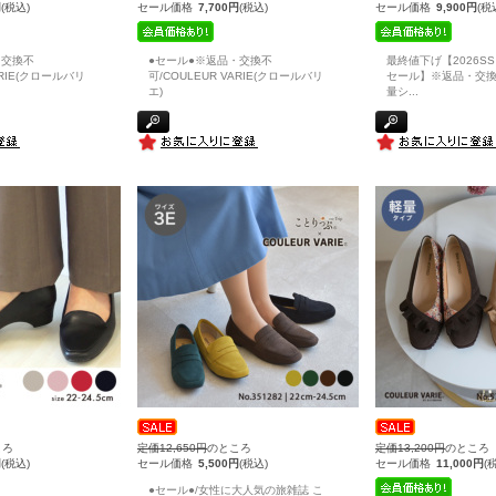
円
(税込)
セール価格
7,700円
(税込)
セール価格
9,900円
(税
・交換不
●セール●※返品・交換不
最終値下げ【2026S
ARIE(クロールバリ
可/COULEUR VARIE(クロールバリ
セール】※返品・交換
エ)
量シ
...
ころ
定価12,650円
のところ
定価13,200円
のところ
円
(税込)
セール価格
5,500円
(税込)
セール価格
11,000円
(
●セール●/女性に大人気の旅雑誌 こ