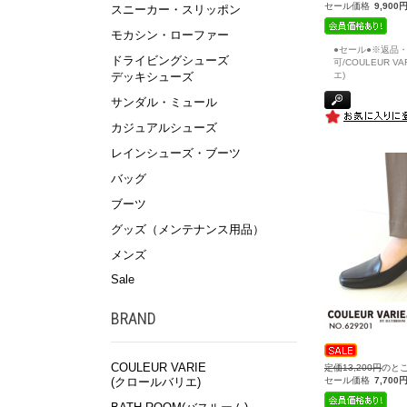
セール価格
9,900
スニーカー・スリッポン
モカシン・ローファー
●セール●※返品
ドライビングシューズ
可/COULEUR V
エ)
デッキシューズ
サンダル・ミュール
カジュアルシューズ
レインシューズ・ブーツ
バッグ
ブーツ
グッズ（メンテナンス用品）
メンズ
Sale
BRAND
COULEUR VARIE
定価13,200円
のと
セール価格
7,700
(クロールバリエ)