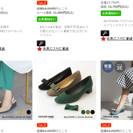
定価13,750円
価格
13,750円
(税込)
ころ
定価13,200円
のところ
円
(税込)
セール価格
11,000円
(税込)
No.574281 クロー
ャーリングストラッ
・交換不
●セール●※返品・交換不可/足あたり
ARIE(クロールバリ
の柔らかなニット素材で仕上げたロ
ーファー
ころ
定価13,200円
のところ
定価13,200円
のところ