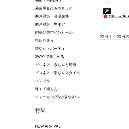
幅広・甲高(3E)
バ
...
外反母趾にもやさしい
寒さ対策・吸湿発熱
寒さ対策・内ボア
脚長効果◎インヒール
22 件中 1-20
指回り楽々
華やか・パーティ
2WAYで楽しめる
ビジネス・きちんと綺麗
ビスネス・楽ちんスタイル
シンプル
軽くて楽ちん
ウォーキング&歩きやすい
特集
NEW ARRIVAL