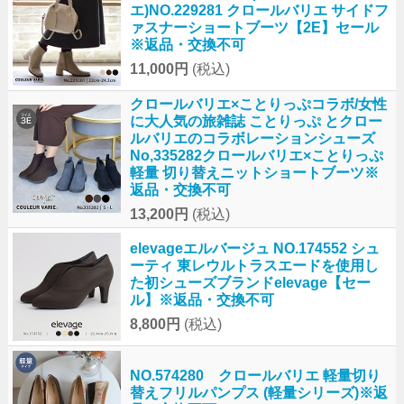
エ)NO.229281 クロールバリエ サイドフ
ァスナーショートブーツ【2E】セール
※返品・交換不可
11,000円
(税込)
クロールバリエ×ことりっぷコラボ/女性
に大人気の旅雑誌 ことりっぷ とクロー
ルバリエのコラボレーションシューズ
No,335282クロールバリエ×ことりっぷ
軽量 切り替えニットショートブーツ※
返品・交換不可
13,200円
(税込)
elevageエルバージュ NO.174552 シュ
ーティ 東レウルトラスエードを使用し
た初シューズブランドelevage【セー
ル】※返品・交換不可
8,800円
(税込)
NO.574280 クロールバリエ 軽量切り
替えフリルパンプス (軽量シリーズ)※返