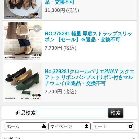
品・交換不可
11,000円
(税込)
NO.278281 軽量 厚底ストラップスリッ
ポン 【セール】※返品・交換不可
7,700円
(税込)
No,329281クロールバリエ2WAY スクエ
アトゥ リボンパンプス (リボン付きマル
チウェイ)※返品・交換不可
7,700円
(税込)
商品検索
ホーム
マイページ
カート