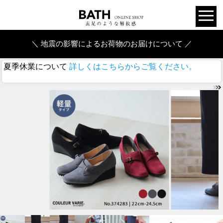
＼ 地震の影響によるお荷物のお届けについて ／
夏季休業について
詳しくはこちらからご覧ください。