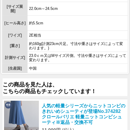
[サイズ展
22.0cm～24.5cm
開]
[ヒール高さ]
約5.5cm
[ワイズ]
2E相当
約160g(計測23cm片足。寸法や重さはサイズによって変
[重さ]
わります。)
23.0ｃｍ又はMサイズ片側。寸法や重さはサイズによって
計測サイズ]
変わります。
[生産国]
中国
この商品を見た人は、
こちらの商品もチェックしています！
人気の軽量シリーズからニットコンビの
きれいめシューティが登場No.374282
クロールバリエ 軽量ニットコンビシュ
ーティ※返品・交換不可