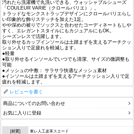
汚れたら洗濯機で丸洗いできる、ウォッシャブルシューズ
「COULEUR VARIE（クロールバリエ）」。
トラッドなモンクストラップデザインにクロールバリエらし
い印象的な飾りステッチを加えた1足。
やや深めの被りでソックスと合わせたコーディネートもしや
すく、エレガントスタイルにもカジュアルにもOK。
シーズンレスで活躍します。
取り外せるカップインソールは土踏まずを支えるアーチクッ
ション入りで足疲れを軽減します。
●軽量
●取り外せるインソールでいつでも清潔、サイズの微調整も
可能
●メッシュの中敷： サラサラ快適なメッシュ素材
●インソールは土踏まずを支えるアーチクッション入りで足
疲れを軽減します。
レビューを書く
商品についてのお問い合わせ
お気に入りに登録
[材質]
東レ人工皮革スエード