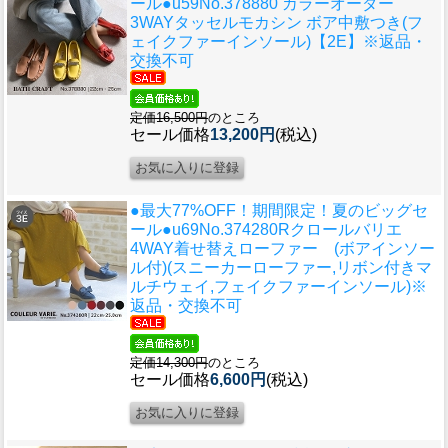
ール●u59
No.378880 カラーオーダー
3WAYタッセルモカシン ボア中敷つき(フ
ェイクファーインソール)【2E】※返品・
交換不可
定価16,500円
のところ
セール価格
13,200円
(税込)
●最大77%OFF！期間限定！夏のビッグセ
ール●u69
No.374280Rクロールバリエ
4WAY着せ替えローファー (ボアインソー
ル付)(スニーカーローファー,リボン付きマ
ルチウェイ,フェイクファーインソール)※
返品・交換不可
定価14,300円
のところ
セール価格
6,600円
(税込)