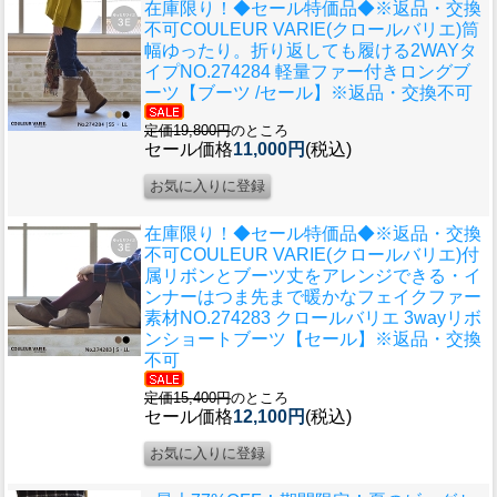
在庫限り！◆セール特価品◆※返品・交換
不可
COULEUR VARIE(クロールバリエ)筒
幅ゆったり。折り返しても履ける2WAYタ
イプNO.274284 軽量ファー付きロングブ
ーツ【ブーツ /セール】※返品・交換不可
定価19,800円
のところ
セール価格
11,000円
(税込)
在庫限り！◆セール特価品◆※返品・交換
不可
COULEUR VARIE(クロールバリエ)付
属リボンとブーツ丈をアレンジできる・イ
ンナーはつま先まで暖かなフェイクファー
素材NO.274283 クロールバリエ 3wayリボ
ンショートブーツ【セール】※返品・交換
不可
定価15,400円
のところ
セール価格
12,100円
(税込)