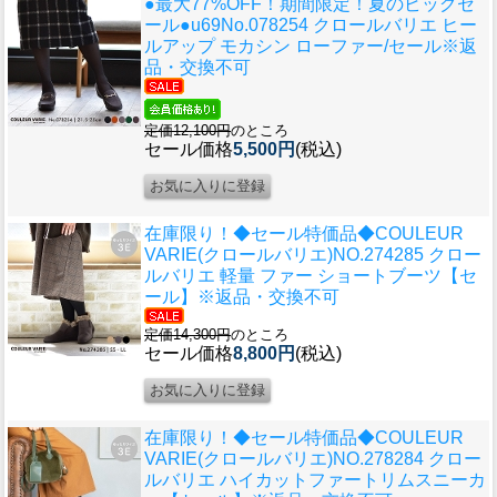
●最大77%OFF！期間限定！夏のビッグセ
ール●u69
No.078254 クロールバリエ ヒー
ルアップ モカシン ローファー/セール※返
品・交換不可
定価12,100円
のところ
セール価格
5,500円
(税込)
在庫限り！◆セール特価品◆
COULEUR
VARIE(クロールバリエ)NO.274285 クロー
ルバリエ 軽量 ファー ショートブーツ【セ
ール】※返品・交換不可
定価14,300円
のところ
セール価格
8,800円
(税込)
在庫限り！◆セール特価品◆
COULEUR
VARIE(クロールバリエ)NO.278284 クロー
ルバリエ ハイカットファートリムスニーカ