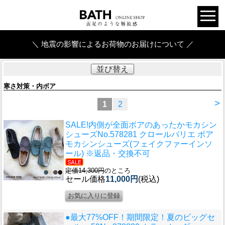
＼ 地震の影響によるお荷物のお届けについて ／
並び替え
寒さ対策・内ボア
>
1
2
SALE!内側が全面ボアのあったかモカシン
シューズ
No.578281 クロールバリエ ボア
モカシンシューズ(フェイクファーインソ
ール) ※返品・交換不可
定価14,300円
のところ
セール価格
11,000円
(税込)
●最大77%OFF！期間限定！夏のビッグセ