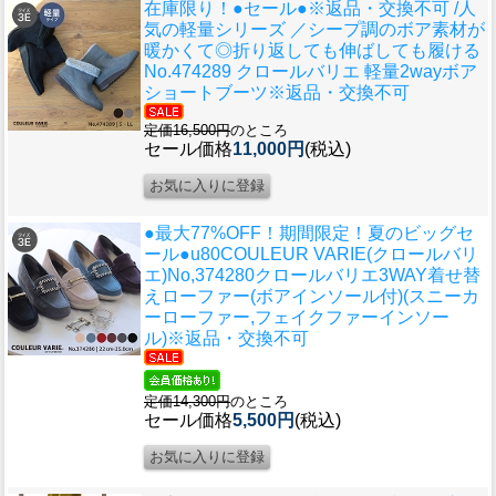
在庫限り！●セール●※返品・交換不可 /人
気の軽量シリーズ ／シープ調のボア素材が
暖かくて◎折り返しても伸ばしても履ける
No.474289 クロールバリエ 軽量2wayボア
ショートブーツ※返品・交換不可
定価16,500円
のところ
セール価格
11,000円
(税込)
●最大77%OFF！期間限定！夏のビッグセ
ール●u80
COULEUR VARIE(クロールバリ
エ)No,374280クロールバリエ3WAY着せ替
えローファー(ボアインソール付)(スニーカ
ーローファー,フェイクファーインソー
ル)※返品・交換不可
定価14,300円
のところ
セール価格
5,500円
(税込)