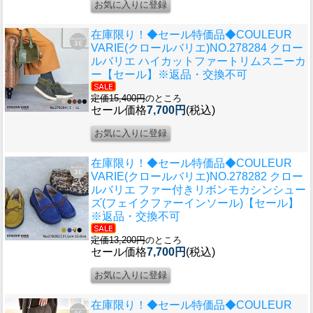
在庫限り！◆セール特価品◆
COULEUR
VARIE(クロールバリエ)NO.278284 クロー
ルバリエ ハイカットファートリムスニーカ
ー【セール】※返品・交換不可
定価15,400円
のところ
セール価格
7,700円
(税込)
在庫限り！◆セール特価品◆
COULEUR
VARIE(クロールバリエ)NO.278282 クロー
ルバリエ ファー付きリボンモカシンシュー
ズ(フェイクファーインソール)【セール】
※返品・交換不可
定価13,200円
のところ
セール価格
7,700円
(税込)
在庫限り！◆セール特価品◆
COULEUR