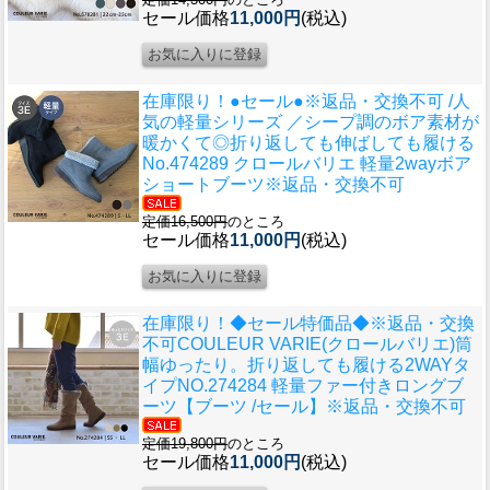
セール価格
11,000円
(税込)
在庫限り！●セール●※返品・交換不可 /人
気の軽量シリーズ ／シープ調のボア素材が
暖かくて◎折り返しても伸ばしても履ける
No.474289 クロールバリエ 軽量2wayボア
ショートブーツ※返品・交換不可
定価16,500円
のところ
セール価格
11,000円
(税込)
在庫限り！◆セール特価品◆※返品・交換
不可
COULEUR VARIE(クロールバリエ)筒
幅ゆったり。折り返しても履ける2WAYタ
イプNO.274284 軽量ファー付きロングブ
ーツ【ブーツ /セール】※返品・交換不可
定価19,800円
のところ
セール価格
11,000円
(税込)