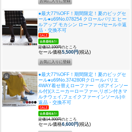
●最大77%OFF！期間限定！夏のビッグセ
ール●u69
No.078254 クロールバリエ ヒー
ルアップ モカシン ローファー/セール※返
品・交換不可
定価12,100円
のところ
セール価格
5,500円
(税込)
●最大77%OFF！期間限定！夏のビッグセ
ール●u69
No.374280Rクロールバリエ
4WAY着せ替えローファー (ボアインソー
ル付)(スニーカーローファー,リボン付きマ
ルチウェイ,フェイクファーインソール)※
返品・交換不可
定価14,300円
のところ
セール価格
6,600円
(税込)