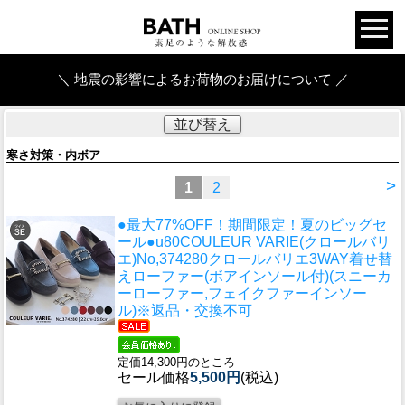
＼ 地震の影響によるお荷物のお届けについて ／
並び替え
寒さ対策・内ボア
>
1
2
●最大77%OFF！期間限定！夏のビッグセ
ール●u80
COULEUR VARIE(クロールバリ
エ)No,374280クロールバリエ3WAY着せ替
えローファー(ボアインソール付)(スニーカ
ーローファー,フェイクファーインソー
ル)※返品・交換不可
定価14,300円
のところ
セール価格
5,500円
(税込)