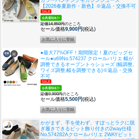
カラーパンチングモカシンシューズ
【2026春夏新作・新色】※返品・交換不可
定価14,850円
のところ
セール価格
9,900円
(税込)
●最大77%OFF！期間限定！夏のビッグセ
ール●u69
No.574237 クロールバリエ 幅が
調整できるオープントゥシューズ (幅調整,
ワイズ調整,幅を調整できる)※返品・交換
不可
定価9,900円
のところ
セール価格
5,500円
(税込)
かがまず、手を使わず、すぽっとラクに脱
ぎ履きできるビット飾り付きの2way仕様
No.574282Aクロールバリエ 2WAYビット