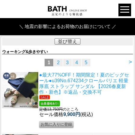
＼ 地震の影響によるお荷物のお届けについて ／
並び替え
ウォーキング&歩きやすい
>
1
2
3
4
5
●最大77%OFF！期間限定！夏のビッグセ
ール●u39
No.674234クロールバリエ 軽量
厚底 ストラップ サンダル 【2026春夏新
作・新色】※返品・交換不可
定価13,750円
のところ
セール価格
9,900円
(税込)