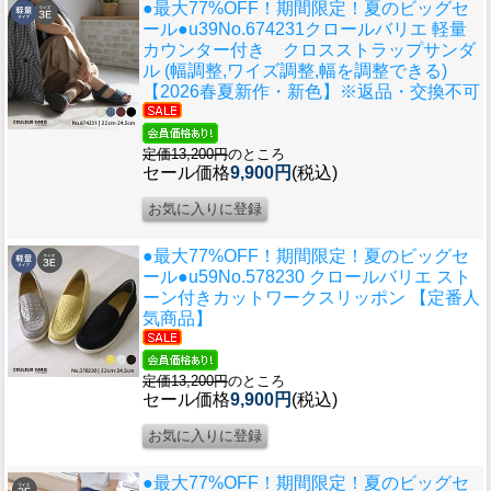
●最大77%OFF！期間限定！夏のビッグセ
ール●u39
No.674231クロールバリエ 軽量
カウンター付き クロスストラップサンダ
ル (幅調整,ワイズ調整,幅を調整できる)
【2026春夏新作・新色】※返品・交換不可
定価13,200円
のところ
セール価格
9,900円
(税込)
●最大77%OFF！期間限定！夏のビッグセ
ール●u59
No.578230 クロールバリエ スト
ーン付きカットワークスリッポン 【定番人
気商品】
定価13,200円
のところ
セール価格
9,900円
(税込)
●最大77%OFF！期間限定！夏のビッグセ