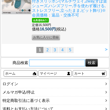
付きスリッポン(マルチウェイ,2way,すぽ楽
シューズ,ハンズフリー,手を使わず履ける,
ストレスフリー,立ったまま,ビット飾り)※
会員価格：返品・交換不可
定価16,500円
価格
16,500円
(税込)
>
1
2
3
4
5
商品検索
ホーム
マイページ
カート
ログイン
メルマガ申込/停止
特定商取引法に基づく表示
送料とお支払い方法について