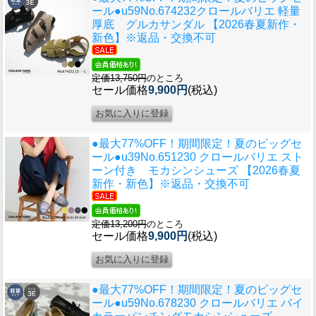
ール●u59
No.674232クロールバリエ 軽量
厚底 グルカサンダル 【2026春夏新作・
新色】※返品・交換不可
定価13,750円
のところ
セール価格
9,900円
(税込)
●最大77%OFF！期間限定！夏のビッグセ
ール●u39
No.651230 クロールバリエ スト
ーン付き モカシンシューズ 【2026春夏
新作・新色】※返品・交換不可
定価13,200円
のところ
セール価格
9,900円
(税込)
●最大77%OFF！期間限定！夏のビッグセ
ール●u59
No.678230 クロールバリエ バイ