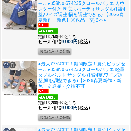
ール●u59
No.674235クロールバリエ カウ
ンター付き 厚底スポーティサンダル(幅調
整,ワイズ調整,幅を調整できる) 【2026春
夏新作・新色】※返品・交換不可
定価13,750円
のところ
セール価格
9,900円
(税込)
●最大77%OFF！期間限定！夏のビッグセ
ール●u59
No.674233クロールバリエ 軽量
ダブルベルト サンダル (幅調整,ワイズ調
整,幅を調整できる)【2026春夏新作・新
色】※返品・交換不可
定価13,200円
のところ
セール価格
9,900円
(税込)
●最大77%OFF！期間限定！夏のビッグセ