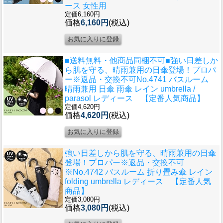
ース 女性用
定価6,160円
価格
6,160円
(税込)
■送料無料・他商品同梱不可■強い日差しか
ら肌を守る、晴雨兼用の日傘登場！プロパ
ー
※返品・交換不可No.4741 バスルーム
晴雨兼用 日傘 雨傘 レイン umbrella /
parasol レディース 【定番人気商品】
定価4,620円
価格
4,620円
(税込)
強い日差しから肌を守る、晴雨兼用の日傘
登場！プロパー
※返品・交換不可
※No.4742 バスルーム 折り畳み傘 レイン
folding umbrella レディース 【定番人気
商品】
定価3,080円
価格
3,080円
(税込)