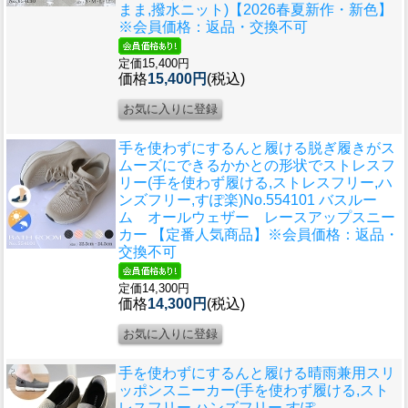
まま,撥水ニット)【2026春夏新作・新色】
※会員価格：返品・交換不可
定価15,400円
価格
15,400円
(税込)
手を使わずにするんと履ける脱ぎ履きがス
ムーズにできるかかとの形状でストレスフ
リー(手を使わず履ける,ストレスフリー,ハ
ンズフリー,すぽ楽)
No.554101 バスルー
ム オールウェザー レースアップスニー
カー 【定番人気商品】※会員価格：返品・
交換不可
定価14,300円
価格
14,300円
(税込)
手を使わずにするんと履ける晴雨兼用スリ
ッポンスニーカー(手を使わず履ける,スト
レスフリー,ハンズフリー,すぽ