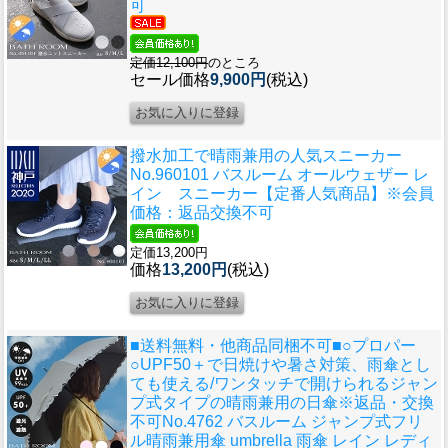
可
定価12,100円
のところ
セール価格
9,900円
(税込)
撥水加工で晴雨兼用の人気スニーカー
No.960101 バスルーム オールウェザー レ
イン スニーカー【定番人気商品】※会員
価格：返品交換不可
定価13,200円
価格
13,200円
(税込)
■送料無料・他商品同梱不可■○プロパー
○UPF50＋で日焼けや暑さ対策、雨傘とし
ても使える/ワンタッチで開けられるジャン
プ式タイプの晴雨兼用の日傘
※返品・交換
不可No.4762 バスルーム ジャンプ式フリ
ル晴雨兼用傘 umbrella 雨傘 レイン レディ