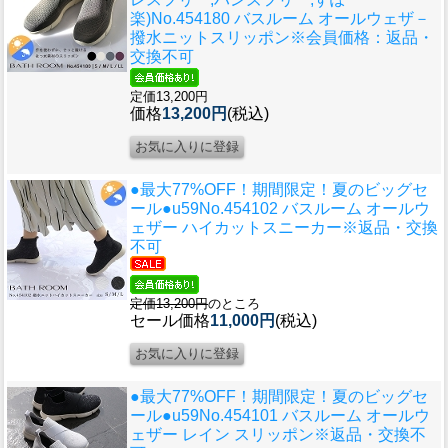
楽)
No.454180 バスルーム オールウェザ－
撥水ニットスリッポン※会員価格：返品・
交換不可
定価13,200円
価格
13,200円
(税込)
●最大77%OFF！期間限定！夏のビッグセ
ール●u59
No.454102 バスルーム オールウ
ェザー ハイカットスニーカー※返品・交換
不可
定価13,200円
のところ
セール価格
11,000円
(税込)
●最大77%OFF！期間限定！夏のビッグセ
ール●u59
No.454101 バスルーム オールウ
ェザー レイン スリッポン※返品・交換不