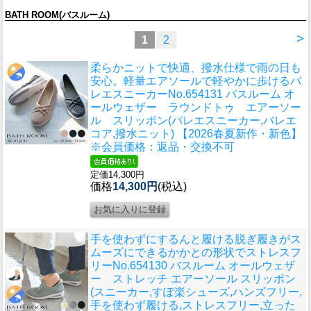
BATH ROOM(バスルーム)
>
1
2
柔らかニットで快適、撥水仕様で雨の日も
安心。軽量エアソールで軽やかに歩けるバ
レエスニーカー
No.654131 バスルーム オ
ールウェザー ラウンドトゥ エアーソー
ル スリッポン(バレエスニーカー,バレエ
コア,撥水ニット) 【2026春夏新作・新色】
※会員価格：返品・交換不可
定価14,300円
価格
14,300円
(税込)
手を使わずにするんと履ける脱ぎ履きがス
ムーズにできるかかとの形状でストレスフ
リー
No.654130 バスルーム オールウェザ
ー ストレッチ エアーソール スリッポン
(スニーカー,すぽ楽シューズ,ハンズフリー,
手を使わず履ける,ストレスフリー,立った