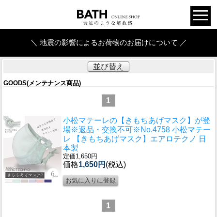
＼ 地震の影響によるお荷物のお届けについて ／
並び替え
GOODS(メンテナンス商品)
1
小松マテーレの【きもちあげマスク】が登
場
※返品・交換不可※No.4758 小松マテー
レ 【きもちあげマスク】エアロテクノ 日
本製
定価1,650円
価格
1,650円
(税込)
1