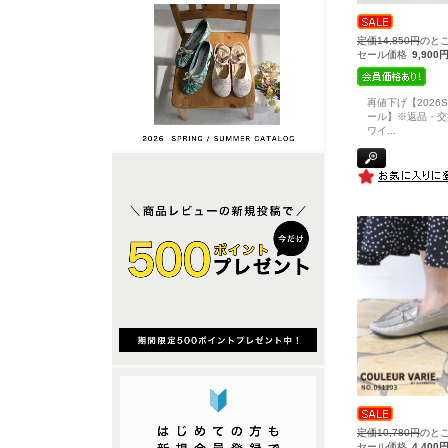
定価14,850円
のと
セール価格
9,900
再値下げ【2026
ール】※返品・交
ワイ
...
定価10,780円
のと
セール価格
4,400