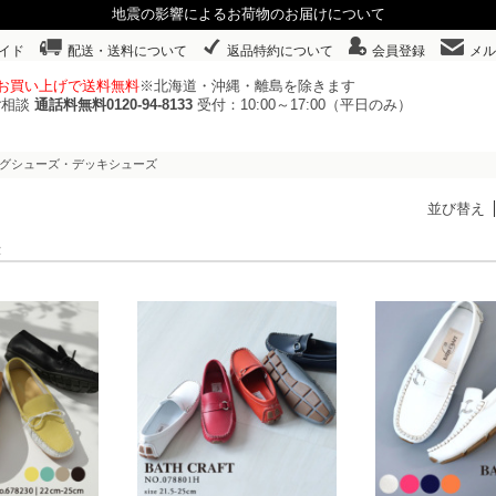
地震の影響によるお荷物のお届けについて
イド
配送・送料について
返品特約について
会員登録
メル
以上お買い上げで送料無料
※北海道・沖縄・離島を除きます
ご相談
通話料無料0120-94-8133
受付：10:00～17:00（平日のみ）
ングシューズ・デッキシューズ
並び替え
表示