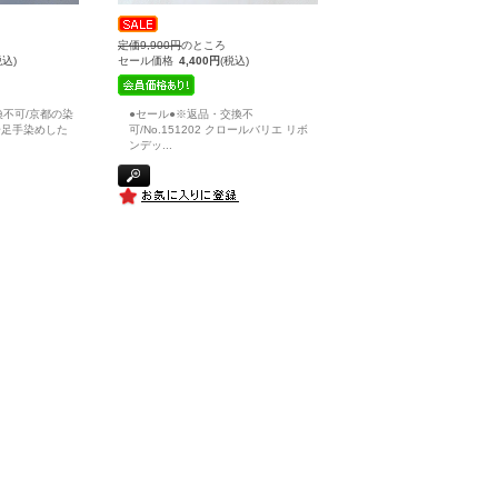
定価9,900円
のところ
税込)
セール価格
4,400円
(税込)
換不可/京都の染
●セール●※返品・交換不
一足手染めした
可/No.151202 クロールバリエ リボ
ンデッ
...