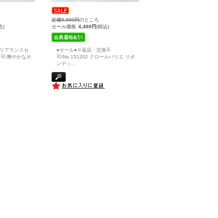
定価9,900円
のところ
込)
セール価格
4,400円
(税込)
クリアランスセ
●セール●※返品・交換不
可/爽やかなホ
可/No.151202 クロールバリエ リボ
ンデッ
...