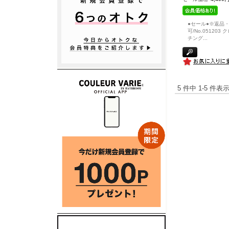
●セール●※返品
可/No.051203
チング
...
5 件中 1-5 件