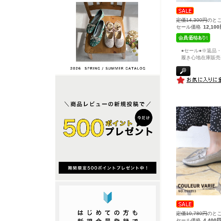
定価14,300円
のと
セール価格
12,10
●セール●※返品
履き心地在庫販売
定価10,780円
のと
セール価格
4,400