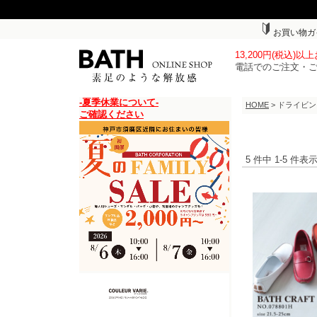
お買い物ガ
13,200円(税込)
電話でのご注文・
-夏季休業について-
HOME
> ドライビ
ご確認ください
5 件中 1-5 件