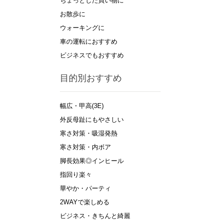
ちょっとした買い物に
お散歩に
ウォーキングに
車の運転におすすめ
ビジネスでもおすすめ
目的別おすすめ
幅広・甲高(3E)
外反母趾にもやさしい
寒さ対策・吸湿発熱
寒さ対策・内ボア
脚長効果◎インヒール
指回り楽々
華やか・パーティ
2WAYで楽しめる
ビジネス・きちんと綺麗