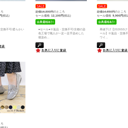
ころ
定価14,300円
のところ
定価14,850円
のところ
0円
(税込)
セール価格
12,100円
(税込)
セール価格
9,900円
(税
・交換不可/柔らかい
●セール●※返品・交換不可/京都の染
再値下げ【2026SS
色工場で職人が一足一足手染めした
ール】※返品・交換不
後染め
...
ワイ
...
ころ
円
(税込)