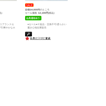
定価14,300円
のところ
込)
セール価格
12,100円
(税込)
クリアランスセ
●セール●※返品・交換不可/柔らかい
可/爽やかなホ
履き心地在庫販売