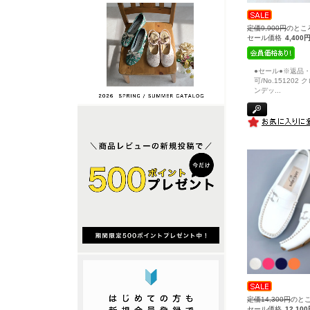
定価9,900円
のとこ
セール価格
4,400
●セール●※返品
可/No.151202
ンデッ
...
定価14,300円
のと
セール価格
12,10