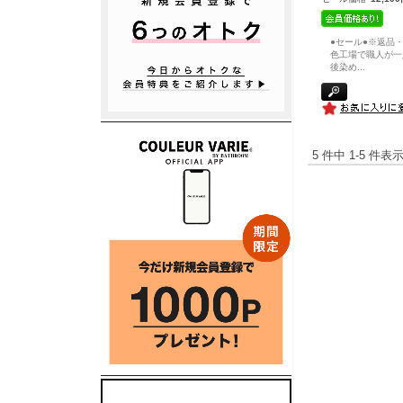
●セール●※返品
色工場で職人が一
後染め
...
5 件中 1-5 件