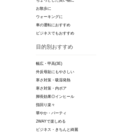
ちょっとした買い物に
お散歩に
ウォーキングに
車の運転におすすめ
ビジネスでもおすすめ
目的別おすすめ
幅広・甲高(3E)
外反母趾にもやさしい
寒さ対策・吸湿発熱
寒さ対策・内ボア
脚長効果◎インヒール
指回り楽々
華やか・パーティ
2WAYで楽しめる
ビジネス・きちんと綺麗