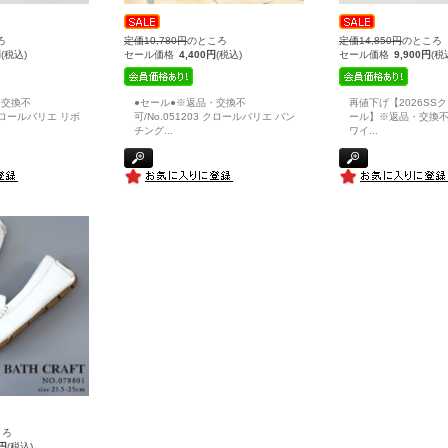
ろ
定価10,780円
のところ
定価14,850円
のところ
円
(税込)
セール価格
4,400円
(税込)
セール価格
9,900円
(税
・交換不
●セール●※返品・交換不
再値下げ【2026SS
 クロールバリエ リボ
可/No.051203 クロールバリエ パン
ール】※返品・交換不
チング
...
ワイ
...
ころ
0円
(税込)