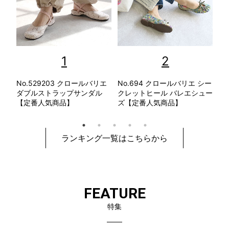
1
2
ラリ
No.529203 クロールバリエ
No.694 クロールバリエ シー
N
レッ
ダブルストラップサンダル
クレットヒール バレエシュー
軽
商
【定番人気商品】
ズ【定番人気商品】
【
ランキング一覧はこちらから
FEATURE
特集