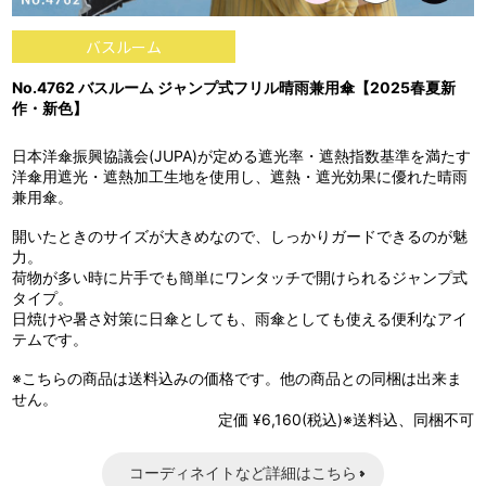
バスルーム
No.4762 バスルーム ジャンプ式フリル晴雨兼用傘【2025春夏新
作・新色】
日本洋傘振興協議会(JUPA)が定める遮光率・遮熱指数基準を満たす
洋傘用遮光・遮熱加工生地を使用し、遮熱・遮光効果に優れた晴雨
兼用傘。
開いたときのサイズが大きめなので、しっかりガードできるのが魅
力。
荷物が多い時に片手でも簡単にワンタッチで開けられるジャンプ式
タイプ。
日焼けや暑さ対策に日傘としても、雨傘としても使える便利なアイ
テムです。
※こちらの商品は送料込みの価格です。他の商品との同梱は出来ま
せん。
定価 ¥6,160(税込)※送料込、同梱不可
コーディネイトなど詳細はこちら