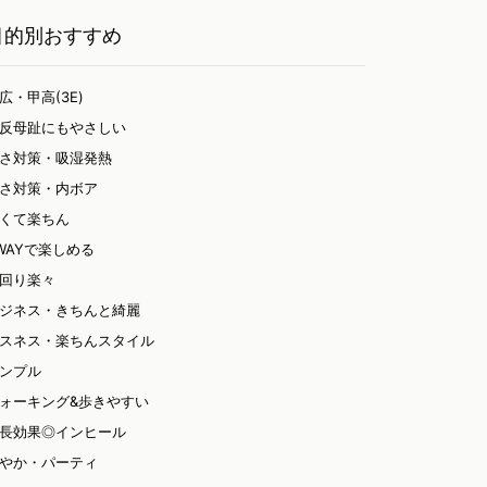
目的別おすすめ
広・甲高(3E)
反母趾にもやさしい
さ対策・吸湿発熱
さ対策・内ボア
くて楽ちん
WAYで楽しめる
回り楽々
ジネス・きちんと綺麗
スネス・楽ちんスタイル
ンプル
ォーキング&歩きやすい
長効果◎インヒール
やか・パーティ