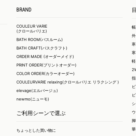
BRAND
COULEUR VARIE
幅
(クロールバリエ)
外
BATH ROOM(バスルーム)
寒
BATH CRAFT(バスクラフト)
寒
ORDER MADE (オーダーメイド)
軽
PRINT ORDER(プリントオーダー)
2
COLOR ORDER(カラーオーダー)
指
COULEURVARIE relaxing(クロールバリエ リラクシング )
ビ
elevage(エルバージュ)
ビ
newmo(ニューモ)
シ
ウ
ご利用シーンで選ぶ
脚
華
ちょっとした買い物に