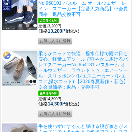
No.960101 バスルーム オールウェザー レ
イン スニーカー【定番人気商品】※会員
価格：返品交換不可
定価13,200円
価格
13,200円
(税込)
柔らかニットで快適、撥水仕様で雨の日も
安心。軽量エアソールで軽やかに歩けるバ
レエスニーカー
No.654131 バスルーム オ
ールウェザー ラウンドトゥ エアーソー
ル スリッポン(バレエスニーカー,バレエ
コア,撥水ニット) 【2026春夏新作・新色】
※会員価格：返品・交換不可
定価14,300円
価格
14,300円
(税込)
手を使わずにするんと履ける脱ぎ履きがス
ムーズにできるかかとの形状でストレスフ