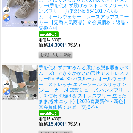
リー(手を使わず履ける,ストレスフリー,ハ
ンズフリー,すぽ楽)
No.554101 バスルー
ム オールウェザー レースアップスニー
カー 【定番人気商品】※会員価格：返品・
交換不可
定価14,300円
価格
14,300円
(税込)
手を使わずにするんと履ける脱ぎ履きがス
ムーズにできるかかとの形状でストレスフ
リー
No.654130 バスルーム オールウェザ
ー ストレッチ エアーソール スリッポン
(スニーカー,すぽ楽シューズ,ハンズフリー,
手を使わず履ける,ストレスフリー,立った
まま,撥水ニット)【2026春夏新作・新色】
※会員価格：返品・交換不可
定価15,400円
価格
15,400円
(税込)