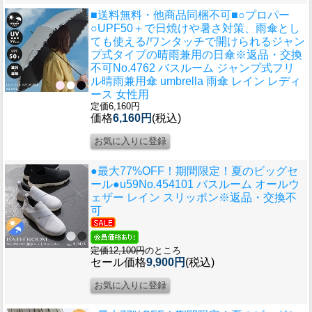
■送料無料・他商品同梱不可■○プロパー
○UPF50＋で日焼けや暑さ対策、雨傘とし
ても使える/ワンタッチで開けられるジャン
プ式タイプの晴雨兼用の日傘
※返品・交換
不可No.4762 バスルーム ジャンプ式フリ
ル晴雨兼用傘 umbrella 雨傘 レイン レディ
ース 女性用
定価6,160円
価格
6,160円
(税込)
●最大77%OFF！期間限定！夏のビッグセ
ール●u59
No.454101 バスルーム オールウ
ェザー レイン スリッポン※返品・交換不
可
定価12,100円
のところ
セール価格
9,900円
(税込)