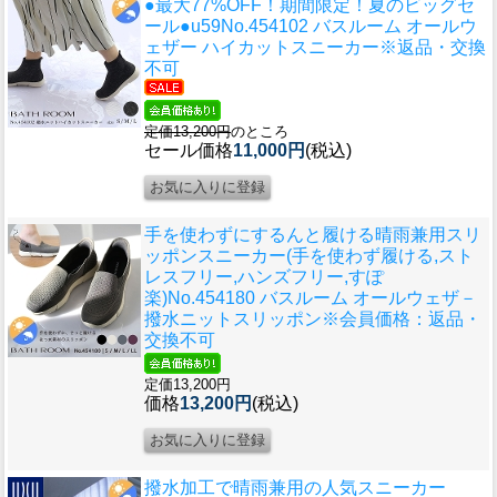
●最大77%OFF！期間限定！夏のビッグセ
ール●u59
No.454102 バスルーム オールウ
ェザー ハイカットスニーカー※返品・交換
不可
定価13,200円
のところ
セール価格
11,000円
(税込)
手を使わずにするんと履ける晴雨兼用スリ
ッポンスニーカー(手を使わず履ける,スト
レスフリー,ハンズフリー,すぽ
楽)
No.454180 バスルーム オールウェザ－
撥水ニットスリッポン※会員価格：返品・
交換不可
定価13,200円
価格
13,200円
(税込)
撥水加工で晴雨兼用の人気スニーカー