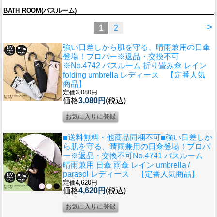
BATH ROOM(バスルーム)
>
1
2
強い日差しから肌を守る、晴雨兼用の日傘
登場！プロパー
※返品・交換不可
※No.4742 バスルーム 折り畳み傘 レイン
folding umbrella レディース 【定番人気
商品】
定価3,080円
価格
3,080円
(税込)
■送料無料・他商品同梱不可■強い日差しか
ら肌を守る、晴雨兼用の日傘登場！プロパ
ー
※返品・交換不可No.4741 バスルーム
晴雨兼用 日傘 雨傘 レイン umbrella /
parasol レディース 【定番人気商品】
定価4,620円
価格
4,620円
(税込)