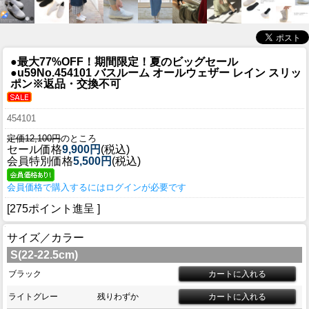
●最大77%OFF！期間限定！夏のビッグセール
●u59
No.454101 バスルーム オールウェザー レイン スリッ
ポン※返品・交換不可
454101
定価12,100円
のところ
セール価格
9,900円
(税込)
会員特別価格
5,500円
(税込)
会員価格で購入するにはログインが必要です
[275ポイント進呈 ]
サイズ／カラー
S(22-22.5cm)
ブラック
ライトグレー
残りわずか