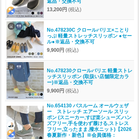
返品・交換不可
13,200円
(税込)
No.478230C クロールバリエ×ことり
っぷ 軽量ストレッチスリッポン ●セー
ル●※返品・交換不可
9,900円
(税込)
No.478230クロールバリエ 軽量ストレ
ッチスリッポン (取扱い店舗限定カラ
ー)※返品・交換不可
9,900円
(税込)
No.654130 バスルーム オールウェザ
ー ストレッチ エアーソール スリッ
ポン (スニーカー,すぽ楽シューズ,ハン
ズフリー,手を使わず履ける,ストレス
フリー,立ったまま,撥水ニット)【2026
春夏新作・新色】※会員価格：