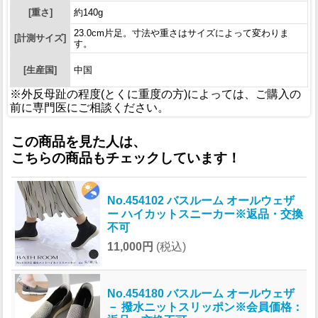
[重さ]
約140g
23.0cm片足。寸法や重さはサイズによって変わりま
[計測サイズ]
す。
[生産国]
中国
※外反母趾の程度(とくに重度の方)によっては、ご購入の
前に専門医にご相談ください。
この商品を見た人は、
こちらの商品もチェックしています！
No.454102 バスルーム オールウェザ
ー ハイカットスニーカー※返品・交換
不可
11,000円
(税込)
No.454180 バスルーム オールウェザ
－ 撥水ニットスリッポン※会員価格：