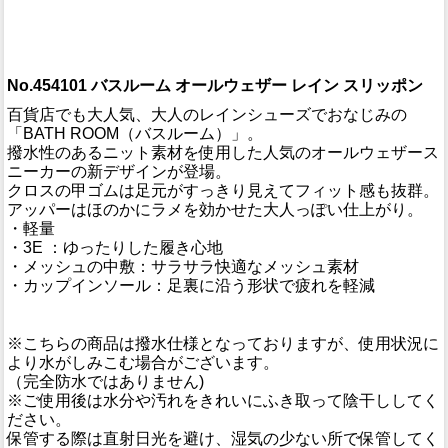
No.454101 バスルーム オールウェザー レイン スリッポン
百貨店でも大人気、大人のレインシューズでおなじみの
「BATH ROOM（バスルーム）」。
撥水性のあるニット素材を使用した人気のオールウェザース
ニーカーの新デザインが登場。
クロスの甲ゴムは足元がすっきり見えてフィット感も抜群。
アッパーはほのかにラメを効かせた大人っぽい仕上がり。
・軽量
・3E ：ゆったりした履き心地
・メッシュの中敷：サラサラ快適なメッシュ素材
・カップインソール：足裏に沿う形状で疲れを軽減
※こちらの商品は撥水仕様となっておりますが、使用状況に
より水がしみこむ場合がございます。
（完全防水ではありません)
※ご使用後は水分や汚れをきれいにふき取って陰干ししてく
ださい。
保管する際は直射日光を避け、湿気の少ない所で保管してく