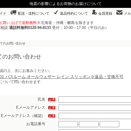
地震の影響によるお荷物のお届けについて
イド
配送・送料について
返品特約について
会員登録
メル
以上お買い上げで送料無料
※北海道・沖縄・離島を除きます
ご相談
通話料無料0120-94-8133
受付：10:00～17:00（平日のみ）
いてのお問い合わせ
てのお問い合わせ
認の上、次にお進みください。
54101 バスルーム オールウェザー レイン スリッポン※返品・交換不可
について問い合わせます
氏名
Eメールアドレス
Eメールアドレス（確認）
お電話番号
-
-