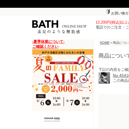
お買い物ガ
13,200円(税込)
電話でのご注文・
-夏季休業について-
HOME
> 商品につ
ご確認ください
商品につい
下記の内容をご確
No.4
この商品