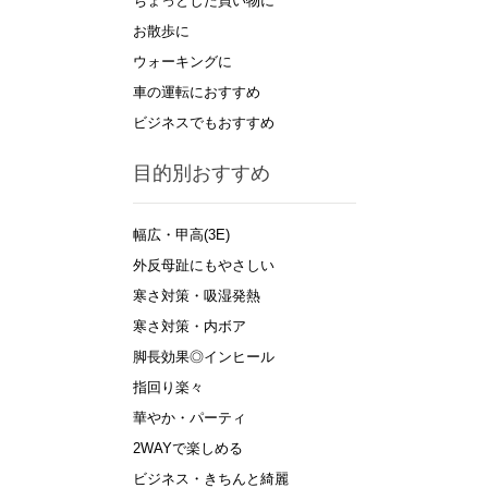
ちょっとした買い物に
お散歩に
ウォーキングに
車の運転におすすめ
ビジネスでもおすすめ
目的別おすすめ
幅広・甲高(3E)
外反母趾にもやさしい
寒さ対策・吸湿発熱
寒さ対策・内ボア
脚長効果◎インヒール
指回り楽々
華やか・パーティ
2WAYで楽しめる
ビジネス・きちんと綺麗