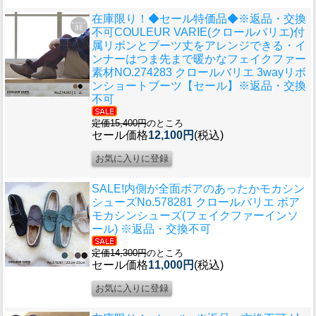
在庫限り！◆セール特価品◆※返品・交換
不可
COULEUR VARIE(クロールバリエ)付
属リボンとブーツ丈をアレンジできる・イ
ンナーはつま先まで暖かなフェイクファー
素材NO.274283 クロールバリエ 3wayリボ
ンショートブーツ【セール】※返品・交換
不可
定価15,400円
のところ
セール価格
12,100円
(税込)
SALE!内側が全面ボアのあったかモカシン
シューズ
No.578281 クロールバリエ ボア
モカシンシューズ(フェイクファーインソ
ール) ※返品・交換不可
定価14,300円
のところ
セール価格
11,000円
(税込)