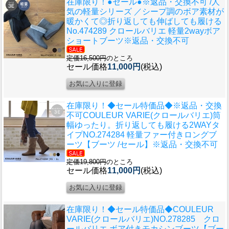
在庫限り！●セール●※返品・交換不可 /人
気の軽量シリーズ ／シープ調のボア素材が
暖かくて◎折り返しても伸ばしても履ける
No.474289 クロールバリエ 軽量2wayボア
ショートブーツ※返品・交換不可
定価16,500円
のところ
セール価格
11,000円
(税込)
在庫限り！◆セール特価品◆※返品・交換
不可
COULEUR VARIE(クロールバリエ)筒
幅ゆったり。折り返しても履ける2WAYタ
イプNO.274284 軽量ファー付きロングブ
ーツ【ブーツ /セール】※返品・交換不可
定価19,800円
のところ
セール価格
11,000円
(税込)
在庫限り！◆セール特価品◆
COULEUR
VARIE(クロールバリエ)NO.278285 クロ
ールバリエ ボア付きモカシンブーツ【ブー