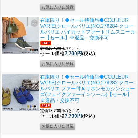
在庫限り！◆セール特価品◆
COULEUR
VARIE(クロールバリエ)NO.278284 クロー
ルバリエ ハイカットファートリムスニーカ
ー【セール】※返品・交換不可
定価15,400円
のところ
セール価格
7,700円
(税込)
在庫限り！◆セール特価品◆
COULEUR
VARIE(クロールバリエ)NO.278282 クロー
ルバリエ ファー付きリボンモカシンシュー
ズ(フェイクファーインソール)【セール】
※返品・交換不可
定価13,200円
のところ
セール価格
7,700円
(税込)