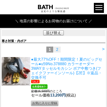
＼ 地震の影響によるお荷物のお届けについて ／
並び替え
寒さ対策・内ボア
>
1
2
●最大77%OFF！期間限定！夏のビッグセ
ール●u59
No.378880 カラーオーダー
3WAYタッセルモカシン ボア中敷つき(フ
ェイクファーインソール)【2E】※返品・
交換不可
定価16,500円
のところ
セール価格
13,200円
(税込)