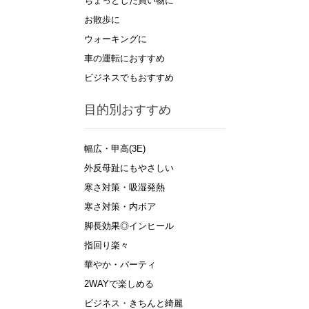
ちょっとした買い物に
お散歩に
ウォーキングに
車の運転におすすめ
ビジネスでもおすすめ
目的別おすすめ
幅広・甲高(3E)
外反母趾にもやさしい
寒さ対策・吸湿発熱
寒さ対策・内ボア
脚長効果◎インヒール
指回り楽々
華やか・パーティ
2WAYで楽しめる
ビジネス・きちんと綺麗