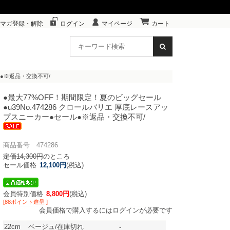
マガ登録・解除
ログイン
マイページ
カート
ル●※返品・交換不可/
●最大77%OFF！期間限定！夏のビッグセール
●u39
No.474286 クロールバリエ 厚底レースアッ
プスニーカー●セール●※返品・交換不可/
商品番号 474286
定価14,300円
のところ
セール価格
12,100円
(税込)
会員特別価格
8,800円
(税込)
[88ポイント進呈 ]
会員価格で購入するにはログインが必要です
22cm
ベージュ/在庫切れ
-