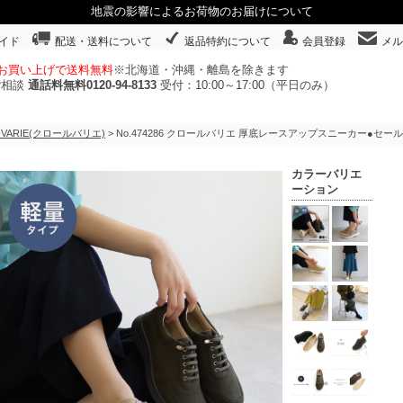
地震の影響によるお荷物のお届けについて
イド
配送・送料について
返品特約について
会員登録
メル
以上お買い上げで送料無料
※北海道・沖縄・離島を除きます
ご相談
通話料無料0120-94-8133
受付：10:00～17:00（平日のみ）
 VARIE(クロールバリエ)
> No.474286 クロールバリエ 厚底レースアップスニーカー●セー
カラーバリエ
ーション