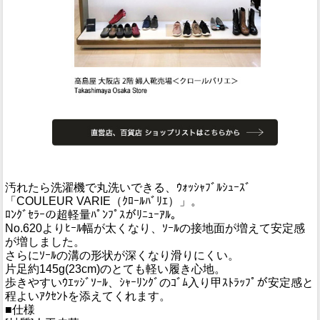
汚れたら洗濯機で丸洗いできる、ｳｫｯｼｬﾌﾞﾙｼｭｰｽﾞ
「COULEUR VARIE（ｸﾛｰﾙﾊﾞﾘｴ）」。
ﾛﾝｸﾞｾﾗｰの超軽量ﾊﾟﾝﾌﾟｽがﾘﾆｭｰｱﾙ。
No.620よりﾋｰﾙ幅が太くなり、ｿｰﾙの接地面が増えて安定感
が増しました。
さらにｿｰﾙの溝の形状が深くなり滑りにくい。
片足約145g(23cm)のとても軽い履き心地。
歩きやすいｳｴｯｼﾞｿｰﾙ、ｼｬｰﾘﾝｸﾞのｺﾞﾑ入り甲ｽﾄﾗｯﾌﾟが安定感と
程よいｱｸｾﾝﾄを添えてくれます。
■仕様