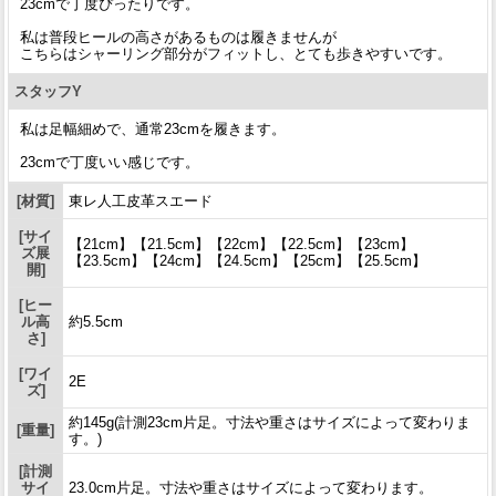
23cmで丁度ぴったりです。
私は普段ヒールの高さがあるものは履きませんが
こちらはシャーリング部分がフィットし、とても歩きやすいです。
スタッフY
私は足幅細めで、通常23cmを履きます。
23cmで丁度いい感じです。
[材質]
東レ人工皮革スエード
[サイ
【21cm】【21.5cm】【22cm】【22.5cm】【23cm】
ズ展
【23.5cm】【24cm】【24.5cm】【25cm】【25.5cm】
開]
[ヒー
ル高
約5.5cm
さ]
[ワイ
2E
ズ]
約145g(計測23cm片足。寸法や重さはサイズによって変わりま
[重量]
す。)
[計測
サイ
23.0cm片足。寸法や重さはサイズによって変わります。