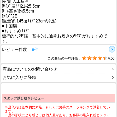
[材質]人工皮革
[ｻｲｽﾞ展開]21-25.5cm
[ﾋｰﾙ高さ]約5.5cm
[ﾜｲｽﾞ]2E
[重量]約145g(ｻｲｽﾞ23cm/片足)
■中国製
■おすすめｻｲｽﾞ
標準的な2E幅、基本的に通常お履きのｻｲｽﾞがおすすめで
す。
レビュー件数：
8件
この商品の平均評価：
4.50
商品についてのお問い合わせ
お気に入りに登録
スタッフ試し履きレビュー
※足入れは基本的に素足、もしくは薄手のストッキングで試着してい
ます。
※足の形状により感じ方は個人差があり、お客様の足入れ感とスタッ