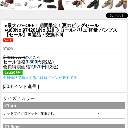
●最大77%OFF！期間限定！夏のビッグセール
●u80
No.974201/No.620 クロールバリエ 軽量 パンプス
【セール】※返品・交換不可
974201
定価11,550円
のところ
セール価格
3,300円
(税込)
会員特別価格
2,970円
(税込)
会員価格で購入するにはログインが必要です
[30ポイント進呈 ]
サイズ／カラー
21cm
レッドマイクロドット
在庫切れ
-
21.5cm